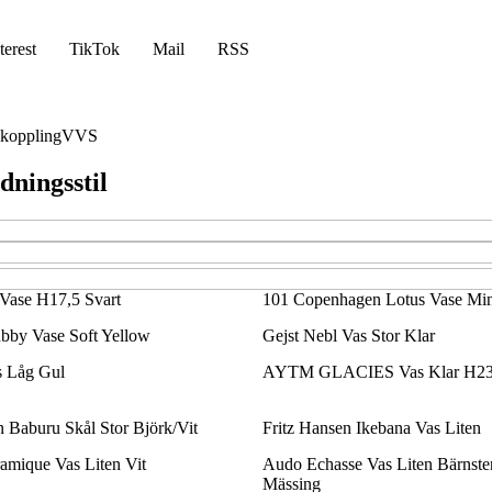
terest
TikTok
Mail
RSS
koppling
VVS
dningsstil
Vase H17,5 Svart
101 Copenhagen Lotus Vase Min
y Vase Soft Yellow
Gejst Nebl Vas Stor Klar
s Låg Gul
AYTM GLACIES Vas Klar H23
Baburu Skål Stor Björk/Vit
Fritz Hansen Ikebana Vas Liten
amique Vas Liten Vit
Audo Echasse Vas Liten Bärnste
Mässing