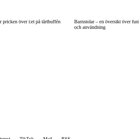
r pricken över i:et på tårtbuffén
Barnstolar – en översikt över fun
och användning
terest
TikTok
Mail
RSS