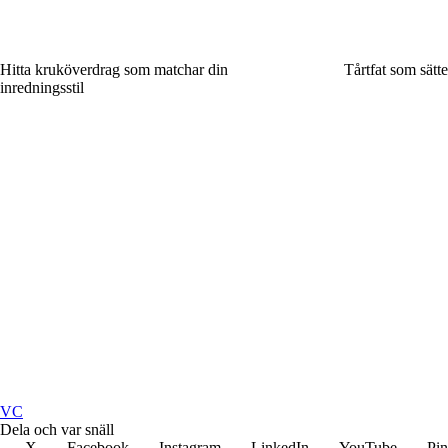
Hitta kruköverdrag som matchar din
Tårtfat som sätte
inredningsstil
VC
Dela och var snäll
X
Facebook
Instagram
LinkedIn
YouTube
Pin