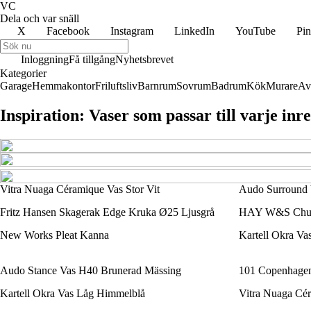
VC
Dela och var snäll
X
Facebook
Instagram
LinkedIn
YouTube
Pin
Inloggning
Få tillgång
Nyhetsbrevet
Kategorier
Garage
Hemmakontor
Friluftsliv
Barnrum
Sovrum
Badrum
Kök
Murare
Av
Inspiration: Vaser som passar till varje inre
Vitra Nuaga Céramique Vas Stor Vit
Audo Surround 
Fritz Hansen Skagerak Edge Kruka Ø25 Ljusgrå
HAY W&S Chubb
New Works Pleat Kanna
Kartell Okra Va
Audo Stance Vas H40 Brunerad Mässing
101 Copenhagen 
Kartell Okra Vas Låg Himmelblå
Vitra Nuaga Cér