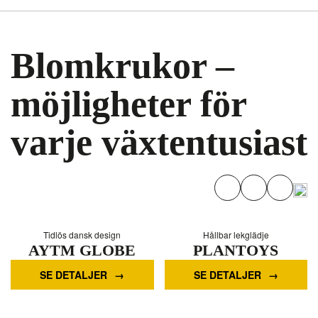
Blomkrukor –
möjligheter för
varje växtentusiast
Tidlös dansk design
Hållbar lekglädje
AYTM GLOBE
PLANTOYS
Blomkruka Svart
Blomsterkrukkeset
SE DETALJER
SE DETALJER
Ø21 cm