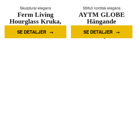
Skulptural elegans
Stilfull nordisk elegans
Ferm Living
AYTM GLOBE
Hourglass Kruka,
Hängande
stor - Cashmere
Blomkruka 32 cm
SE DETALJER
SE DETALJER
Taupe