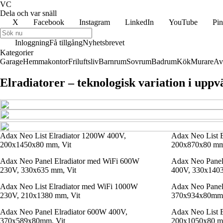
VC
Dela och var snäll
X
Facebook
Instagram
LinkedIn
YouTube
Pin
Inloggning
Få tillgång
Nyhetsbrevet
Kategorier
Garage
Hemmakontor
Friluftsliv
Barnrum
Sovrum
Badrum
Kök
Murare
Av
Elradiatorer – teknologisk variation i upp
Adax Neo List Elradiator 1200W 400V,
Adax Neo List 
200x1450x80 mm, Vit
200x870x80 mm
Adax Neo Panel Elradiator med WiFi 600W
Adax Neo Panel
230V, 330x635 mm, Vit
400V, 330x1403
Adax Neo List Elradiator med WiFi 1000W
Adax Neo Panel
230V, 210x1380 mm, Vit
370x934x80mm,
Adax Neo Panel Elradiator 600W 400V,
Adax Neo List 
370x589x80mm, Vit
200x1050x80 m