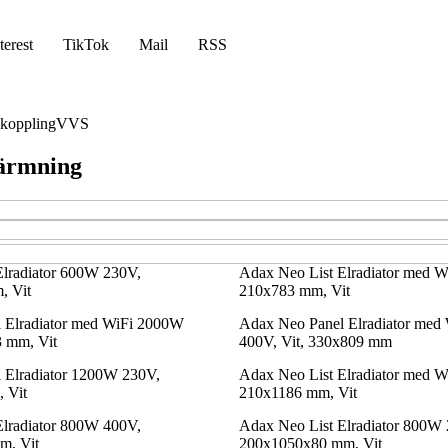
terest
TikTok
Mail
RSS
koppling
VVS
värmning
Elradiator 600W 230V,
Adax Neo List Elradiator med 
, Vit
210x783 mm, Vit
 Elradiator med WiFi 2000W
Adax Neo Panel Elradiator med
 mm, Vit
400V, Vit, 330x809 mm
 Elradiator 1200W 230V,
Adax Neo List Elradiator med 
 Vit
210x1186 mm, Vit
Elradiator 800W 400V,
Adax Neo List Elradiator 800W
m, Vit
200x1050x80 mm, Vit