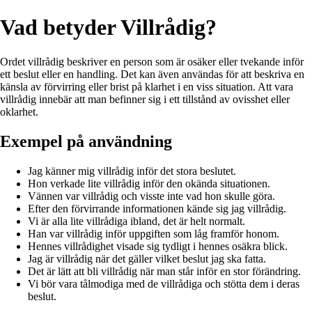
Vad betyder Villrådig?
Ordet villrådig beskriver en person som är osäker eller tvekande inför
ett beslut eller en handling. Det kan även användas för att beskriva en
känsla av förvirring eller brist på klarhet i en viss situation. Att vara
villrådig innebär att man befinner sig i ett tillstånd av ovisshet eller
oklarhet.
Exempel på användning
Jag känner mig villrådig inför det stora beslutet.
Hon verkade lite villrådig inför den okända situationen.
Vännen var villrådig och visste inte vad hon skulle göra.
Efter den förvirrande informationen kände sig jag villrådig.
Vi är alla lite villrådiga ibland, det är helt normalt.
Han var villrådig inför uppgiften som låg framför honom.
Hennes villrådighet visade sig tydligt i hennes osäkra blick.
Jag är villrådig när det gäller vilket beslut jag ska fatta.
Det är lätt att bli villrådig när man står inför en stor förändring.
Vi bör vara tålmodiga med de villrådiga och stötta dem i deras
beslut.