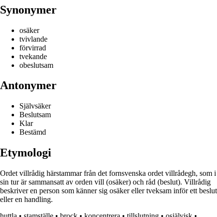
Synonymer
osäker
tvivlande
förvirrad
tvekande
obeslutsam
Antonymer
Självsäker
Beslutsam
Klar
Bestämd
Etymologi
Ordet villrådig härstammar från det fornsvenska ordet villrådegh, som i
sin tur är sammansatt av orden vill (osäker) och råd (beslut). Villrådig
beskriver en person som känner sig osäker eller tveksam inför ett beslut
eller en handling.
huttla
•
stamställe
•
brock
•
koncentrera
•
tillslutning
•
osjälvisk
•