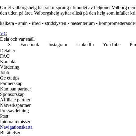
Ordet valborgshelg har sitt ursprung i firandet av helgonet Valborg den
den tiden på året. Valborgshelg syftar alltså på den helg som infaller kr
kalkera
•
amin
•
ifred
•
stridslysten
•
mesenterium
•
komprometterande
VC
Dela och var snäll
X
Facebook
Instagram
LinkedIn
YouTube
Pin
Detaljer
FAQ
Kontakta
Värdering
Jobb
Ge ett tips
Partnerskap
Kampanjpartner
Sponsorskap
Affiliate partner
Nätverkspartner
Pressavdelning
Post
Interna remisser
Navigationskarta
Berättelser