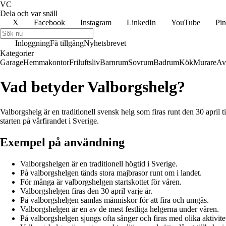
VC
Dela och var snäll
X
Facebook
Instagram
LinkedIn
YouTube
Pin
Inloggning
Få tillgång
Nyhetsbrevet
Kategorier
Garage
Hemmakontor
Friluftsliv
Barnrum
Sovrum
Badrum
Kök
Murare
Av
Vad betyder Valborgshelg?
Valborgshelg är en traditionell svensk helg som firas runt den 30 april
starten på vårfirandet i Sverige.
Exempel på användning
Valborgshelgen är en traditionell högtid i Sverige.
På valborgshelgen tänds stora majbrasor runt om i landet.
För många är valborgshelgen startskottet för våren.
Valborgshelgen firas den 30 april varje år.
På valborgshelgen samlas människor för att fira och umgås.
Valborgshelgen är en av de mest festliga helgerna under våren.
På valborgshelgen sjungs ofta sånger och firas med olika aktivitet