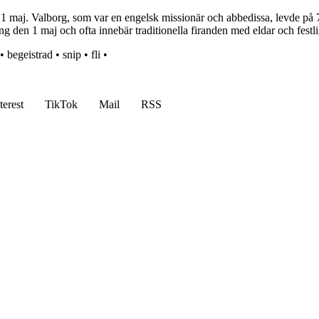
 1 maj. Valborg, som var en engelsk missionär och abbedissa, levde på 70
ing den 1 maj och ofta innebär traditionella firanden med eldar och festli
•
begeistrad
•
snip
•
fli
•
terest
TikTok
Mail
RSS