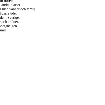
historien.
å andra platser.
us med vänner och familj.
usare tider.
der i Sverige.
 och dräkter.
borgshelgen.
amla.