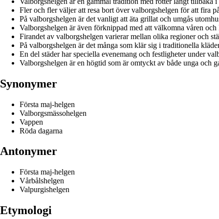
Valborgshelgen är en gammal tradition med rötter långt tillbaka i 
Fler och fler väljer att resa bort över valborgshelgen för att fira p
På valborgshelgen är det vanligt att äta grillat och umgås utomh
Valborgshelgen är även förknippad med att välkomna våren och lj
Firandet av valborgshelgen varierar mellan olika regioner och stä
På valborgshelgen är det många som klär sig i traditionella kläder
En del städer har speciella evenemang och festligheter under val
Valborgshelgen är en högtid som är omtyckt av både unga och g
Synonymer
Första maj-helgen
Valborgsmässohelgen
Vappen
Röda dagarna
Antonymer
Första maj-helgen
Vårbålshelgen
Valpurgishelgen
Etymologi