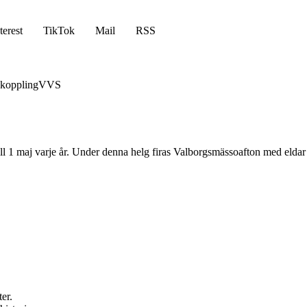
terest
TikTok
Mail
RSS
koppling
VVS
 till 1 maj varje år. Under denna helg firas Valborgsmässoafton med elda
er.