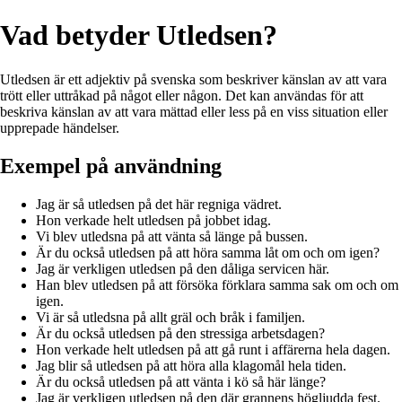
Vad betyder Utledsen?
Utledsen är ett adjektiv på svenska som beskriver känslan av att vara
trött eller uttråkad på något eller någon. Det kan användas för att
beskriva känslan av att vara mättad eller less på en viss situation eller
upprepade händelser.
Exempel på användning
Jag är så utledsen på det här regniga vädret.
Hon verkade helt utledsen på jobbet idag.
Vi blev utledsna på att vänta så länge på bussen.
Är du också utledsen på att höra samma låt om och om igen?
Jag är verkligen utledsen på den dåliga servicen här.
Han blev utledsen på att försöka förklara samma sak om och om
igen.
Vi är så utledsna på allt gräl och bråk i familjen.
Är du också utledsen på den stressiga arbetsdagen?
Hon verkade helt utledsen på att gå runt i affärerna hela dagen.
Jag blir så utledsen på att höra alla klagomål hela tiden.
Är du också utledsen på att vänta i kö så här länge?
Jag är verkligen utledsen på den där grannens högljudda fest.