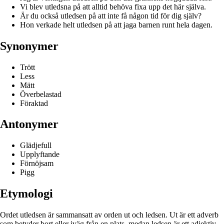
Vi blev utledsna på att alltid behöva fixa upp det här själva.
Är du också utledsen på att inte få någon tid för dig själv?
Hon verkade helt utledsen på att jaga barnen runt hela dagen.
Synonymer
Trött
Less
Mätt
Överbelastad
Föraktad
Antonymer
Glädjefull
Upplyftande
Förnöjsam
Pigg
Etymologi
Ordet utledsen är sammansatt av orden ut och ledsen. Ut är ett adverb
som betyder bort eller iväg från en plats, medan ledsen är ett adjektiv