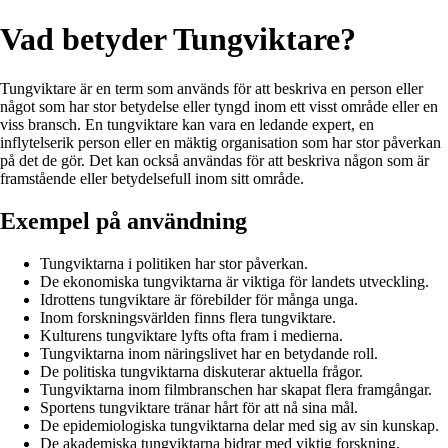
Vad betyder Tungviktare?
Tungviktare är en term som används för att beskriva en person eller
något som har stor betydelse eller tyngd inom ett visst område eller en
viss bransch. En tungviktare kan vara en ledande expert, en
inflytelserik person eller en mäktig organisation som har stor påverkan
på det de gör. Det kan också användas för att beskriva någon som är
framstående eller betydelsefull inom sitt område.
Exempel på användning
Tungviktarna i politiken har stor påverkan.
De ekonomiska tungviktarna är viktiga för landets utveckling.
Idrottens tungviktare är förebilder för många unga.
Inom forskningsvärlden finns flera tungviktare.
Kulturens tungviktare lyfts ofta fram i medierna.
Tungviktarna inom näringslivet har en betydande roll.
De politiska tungviktarna diskuterar aktuella frågor.
Tungviktarna inom filmbranschen har skapat flera framgångar.
Sportens tungviktare tränar hårt för att nå sina mål.
De epidemiologiska tungviktarna delar med sig av sin kunskap.
De akademiska tungviktarna bidrar med viktig forskning.