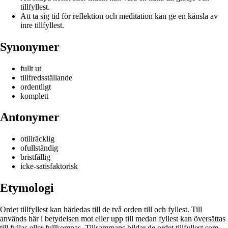
tillfyllest.
Att ta sig tid för reflektion och meditation kan ge en känsla av
inre tillfyllest.
Synonymer
fullt ut
tillfredsställande
ordentligt
komplett
Antonymer
otillräcklig
ofullständig
bristfällig
icke-satisfaktorisk
Etymologi
Ordet tillfyllest kan härledas till de två orden till och fyllest. Till
används här i betydelsen mot eller upp till medan fyllest kan översättas
till fyllas eller fullkomnas. Tillsammans bildar de ordet tillfyllest som