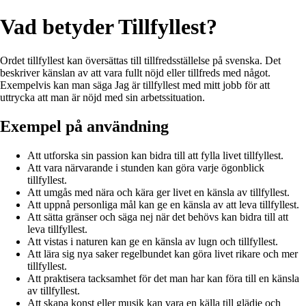
Vad betyder Tillfyllest?
Ordet tillfyllest kan översättas till tillfredsställelse på svenska. Det
beskriver känslan av att vara fullt nöjd eller tillfreds med något.
Exempelvis kan man säga Jag är tillfyllest med mitt jobb för att
uttrycka att man är nöjd med sin arbetssituation.
Exempel på användning
Att utforska sin passion kan bidra till att fylla livet tillfyllest.
Att vara närvarande i stunden kan göra varje ögonblick
tillfyllest.
Att umgås med nära och kära ger livet en känsla av tillfyllest.
Att uppnå personliga mål kan ge en känsla av att leva tillfyllest.
Att sätta gränser och säga nej när det behövs kan bidra till att
leva tillfyllest.
Att vistas i naturen kan ge en känsla av lugn och tillfyllest.
Att lära sig nya saker regelbundet kan göra livet rikare och mer
tillfyllest.
Att praktisera tacksamhet för det man har kan föra till en känsla
av tillfyllest.
Att skapa konst eller musik kan vara en källa till glädje och