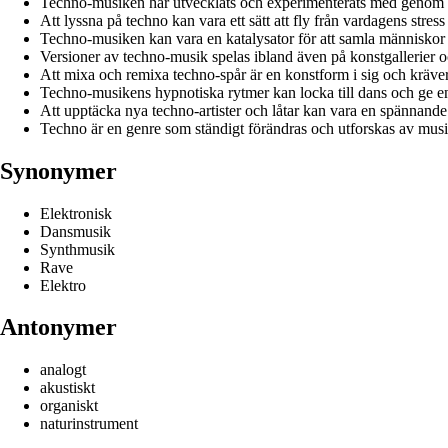
Techno-musiken har utvecklats och experimenterats med genom å
Att lyssna på techno kan vara ett sätt att fly från vardagens stres
Techno-musiken kan vara en katalysator för att samla människor
Versioner av techno-musik spelas ibland även på konstgallerier 
Att mixa och remixa techno-spår är en konstform i sig och kräver 
Techno-musikens hypnotiska rytmer kan locka till dans och ge en
Att upptäcka nya techno-artister och låtar kan vara en spännande 
Techno är en genre som ständigt förändras och utforskas av musi
Synonymer
Elektronisk
Dansmusik
Synthmusik
Rave
Elektro
Antonymer
analogt
akustiskt
organiskt
naturinstrument