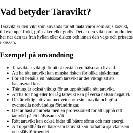
Vad betyder Taravikt?
Taravikt är den vikt som används för att mäta varor som säljs lösvikt,
till exempel frukt, grönsaker eller godis. Det är den vikt som produkten
har när den tas från hyllan eller disken och innan den vägs och prissätts
i kassan.
Exempel på användning
Taravikt är viktigt för att säkerställa en hälsosam livsstil.
Att ha rätt taravikt kan minska risken för olika sjukdomar.
För att behålla en hälsosam taravikt är det viktigt att äta
balanserad kost.
Träning är också viktigt för att upprätthålla rätt taravikt.
Att ha för hög eller för låg taravikt kan påverka hälsan negativt.
Det är viktigt att vara medveten om sin taravikt och göra
eventuella nödvändiga förändringar.
Det är bäst att arbeta med en professionell för att uppnå rätt
taravikt på ett hälsosamt sätt.
Rätt taravikt kan också bidra till bättre sömn och mer energi.
Att upprätthålla en hälsosam taravikt kan förbättra självkänslan
och självförtroendet.