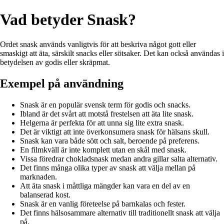
Vad betyder Snask?
Ordet snask används vanligtvis för att beskriva något gott eller
smaskigt att äta, särskilt snacks eller sötsaker. Det kan också användas i
betydelsen av godis eller skräpmat.
Exempel på användning
Snask är en populär svensk term för godis och snacks.
Ibland är det svårt att motstå frestelsen att äta lite snask.
Helgerna är perfekta för att unna sig lite extra snask.
Det är viktigt att inte överkonsumera snask för hälsans skull.
Snask kan vara både sött och salt, beroende på preferens.
En filmkväll är inte komplett utan en skål med snask.
Vissa föredrar chokladsnask medan andra gillar salta alternativ.
Det finns många olika typer av snask att välja mellan på
marknaden.
Att äta snask i måttliga mängder kan vara en del av en
balanserad kost.
Snask är en vanlig företeelse på barnkalas och fester.
Det finns hälsosammare alternativ till traditionellt snask att välja
på.