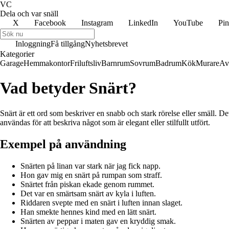
VC
Dela och var snäll
X
Facebook
Instagram
LinkedIn
YouTube
Pin
Inloggning
Få tillgång
Nyhetsbrevet
Kategorier
Garage
Hemmakontor
Friluftsliv
Barnrum
Sovrum
Badrum
Kök
Murare
Av
Vad betyder Snärt?
Snärt är ett ord som beskriver en snabb och stark rörelse eller smäll. D
användas för att beskriva något som är elegant eller stilfullt utfört.
Exempel på användning
Snärten på linan var stark när jag fick napp.
Hon gav mig en snärt på rumpan som straff.
Snärtet från piskan ekade genom rummet.
Det var en smärtsam snärt av kyla i luften.
Riddaren svepte med en snärt i luften innan slaget.
Han smekte hennes kind med en lätt snärt.
Snärten av peppar i maten gav en kryddig smak.