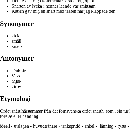
Hennes snärtiga kommentar sårade mig djupt.
Snärten av lycka i hennes leende var smittsam.
Katten gav mig en snärt med tassen när jag klappade den.
Synonymer
kick
smäll
knack
Antonymer
Trubbig
Vass
Mjuk
Grov
Etymologi
Ordet snärt härstammar från det fornsvenska ordet snärth, som i sin tur 
rörelse eller handling.
ideell
•
utslagen
•
huvudtränare
•
tankspridd
•
ankel
•
-länning
•
rysta