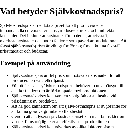
Vad betyder Självkostnadspris?
Självkostnadspris är det totala priset för att producera eller
tillhandahålla en vara eller tjänst, inklusive direkta och indirekta
kostnader. Det inkluderar kostnader för material, arbetskraft,
overheadkostnader och andra faktorer som påverkar produktionen. Att
förstå självkostnadspriset är viktigt för företag för att kunna fastställa
prisstrategier och budgetar.
Exempel på användning
Självkostnadspris är det pris som motsvarar kostnaden för att
producera en vara eller tjänst.
För att fastställa självkostnadspriset behöver man ta hänsyn till
alla kostnader som är förknippade med produktionen.
Självkostnadspriset kan vara en viktig faktor att beakta vid
prissättning av produkter.
Att ha god kännedom om sitt självkostnadspris är avgörande för
att kunna göra välgrundade affärsbeslut.
Genom att analysera självkostnadspriset kan man få insikter om
var det finns möjligheter att effektivisera produktionen.
Självkostnadspriset kan påverkas av olika faktorer såsom