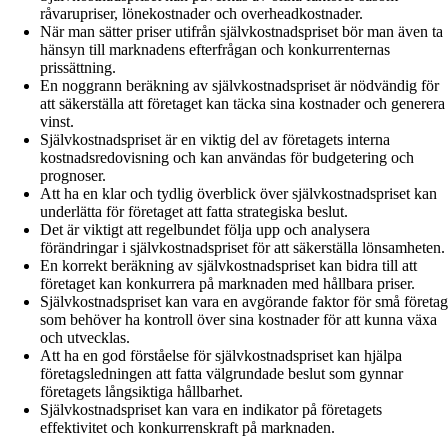
råvarupriser, lönekostnader och overheadkostnader.
När man sätter priser utifrån självkostnadspriset bör man även ta
hänsyn till marknadens efterfrågan och konkurrenternas
prissättning.
En noggrann beräkning av självkostnadspriset är nödvändig för
att säkerställa att företaget kan täcka sina kostnader och generera
vinst.
Självkostnadspriset är en viktig del av företagets interna
kostnadsredovisning och kan användas för budgetering och
prognoser.
Att ha en klar och tydlig överblick över självkostnadspriset kan
underlätta för företaget att fatta strategiska beslut.
Det är viktigt att regelbundet följa upp och analysera
förändringar i självkostnadspriset för att säkerställa lönsamheten.
En korrekt beräkning av självkostnadspriset kan bidra till att
företaget kan konkurrera på marknaden med hållbara priser.
Självkostnadspriset kan vara en avgörande faktor för små företag
som behöver ha kontroll över sina kostnader för att kunna växa
och utvecklas.
Att ha en god förståelse för självkostnadspriset kan hjälpa
företagsledningen att fatta välgrundade beslut som gynnar
företagets långsiktiga hållbarhet.
Självkostnadspriset kan vara en indikator på företagets
effektivitet och konkurrenskraft på marknaden.