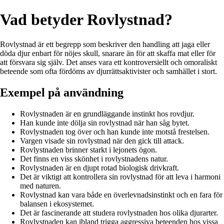
Vad betyder Rovlystnad?
Rovlystnad är ett begrepp som beskriver den handling att jaga eller
döda djur enbart för nöjes skull, snarare än för att skaffa mat eller för
att försvara sig själv. Det anses vara ett kontroversiellt och omoraliskt
beteende som ofta fördöms av djurrättsaktivister och samhället i stort.
Exempel på användning
Rovlystnaden är en grundläggande instinkt hos rovdjur.
Han kunde inte dölja sin rovlystnad när han såg bytet.
Rovlystnaden tog över och han kunde inte motstå frestelsen.
Vargen visade sin rovlystnad när den gick till attack.
Rovlystnaden brinner starkt i lejonets ögon.
Det finns en viss skönhet i rovlystnadens natur.
Rovlystnaden är en djupt rotad biologisk drivkraft.
Det är viktigt att kontrollera sin rovlystnad för att leva i harmoni
med naturen.
Rovlystnad kan vara både en överlevnadsinstinkt och en fara för
balansen i ekosystemet.
Det är fascinerande att studera rovlystnaden hos olika djurarter.
Rovlystnaden kan ibland trigga aggressiva beteenden hos vissa