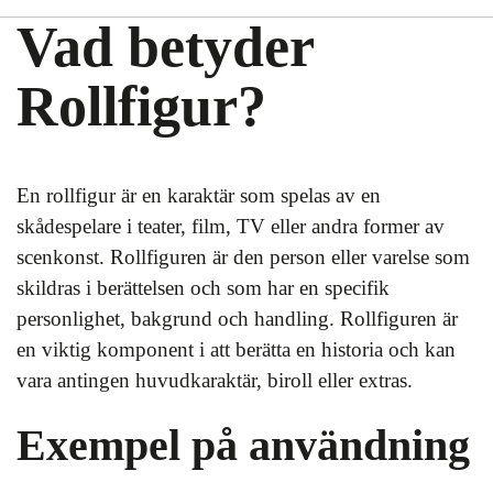
Vad betyder
Rollfigur?
En rollfigur är en karaktär som spelas av en
skådespelare i teater, film, TV eller andra former av
scenkonst. Rollfiguren är den person eller varelse som
skildras i berättelsen och som har en specifik
personlighet, bakgrund och handling. Rollfiguren är
en viktig komponent i att berätta en historia och kan
vara antingen huvudkaraktär, biroll eller extras.
Exempel på användning