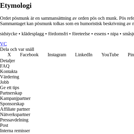
Etymologi
Ordet pösmunk är en sammansättning av orden pös och munk. Pös refererar
Sammantaget kan pösmunk tolkas som en humoristisk beskrivning av någ
sidstycke
•
klädesplagg
•
fördomsfri
•
företeelse
•
essens
•
nipa
•
småsj
VC
Dela och var snäll
X
Facebook
Instagram
LinkedIn
YouTube
Pin
Detaljer
FAQ
Kontakta
Värdering
Jobb
Ge ett tips
Partnerskap
Kampanjpartner
Sponsorskap
Affiliate partner
Nätverkspartner
Pressavdelning
Post
Interna remisser