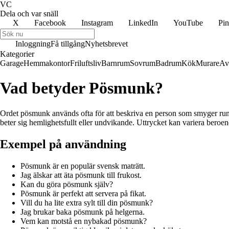
VC
Dela och var snäll
X
Facebook
Instagram
LinkedIn
YouTube
Pin
Inloggning
Få tillgång
Nyhetsbrevet
Kategorier
Garage
Hemmakontor
Friluftsliv
Barnrum
Sovrum
Badrum
Kök
Murare
Av
Vad betyder Pösmunk?
Ordet pösmunk används ofta för att beskriva en person som smyger runt p
beter sig hemlighetsfullt eller undvikande. Uttrycket kan variera beroe
Exempel på användning
Pösmunk är en populär svensk maträtt.
Jag älskar att äta pösmunk till frukost.
Kan du göra pösmunk själv?
Pösmunk är perfekt att servera på fikat.
Vill du ha lite extra sylt till din pösmunk?
Jag brukar baka pösmunk på helgerna.
Vem kan motstå en nybakad pösmunk?