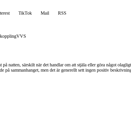
terest
TikTok
Mail
RSS
koppling
VVS
å natten, särskilt när det handlar om att stjäla eller göra något olagli
nde på sammanhanget, men det är generellt sett ingen positiv beskrivnin