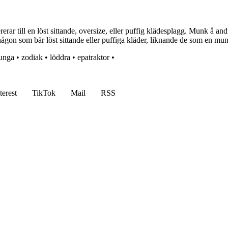
 till en löst sittande, oversize, eller puffig klädesplagg. Munk å andr
on som bär löst sittande eller puffiga kläder, liknande de som en mun
unga
•
zodiak
•
löddra
•
epatraktor
•
terest
TikTok
Mail
RSS