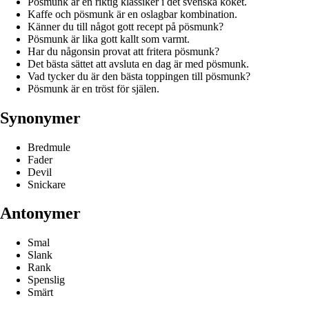
Pösmunk är en riktig klassiker i det svenska köket.
Kaffe och pösmunk är en oslagbar kombination.
Känner du till något gott recept på pösmunk?
Pösmunk är lika gott kallt som varmt.
Har du någonsin provat att fritera pösmunk?
Det bästa sättet att avsluta en dag är med pösmunk.
Vad tycker du är den bästa toppingen till pösmunk?
Pösmunk är en tröst för själen.
Synonymer
Bredmule
Fader
Devil
Snickare
Antonymer
Smal
Slank
Rank
Spenslig
Smärt