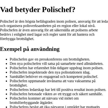
Vad betyder Polischef?
Polischef är den högsta befälsgraden inom polisen, ansvarig för att leda
och organisera polisverksamheten på en region eller lokal nivå.
Polischefen är även ansvarig för att säkerställa att polisens arbete
bedrivs i enlighet med lagar och regler samt för att hantera och
förebygga brottslighet.
Exempel på användning
Polischefen gav en presskonferens om brottsligheten.
Den nya polischefen vill satsa på samarbete med allmänheten.
Polischefen har erfarenhet från tidigare uppdrag inom polisen.
Polischefen inspekterade den nya polisstationen idag.
Samhället behöver en engagerad och kompetent polischef.
Polischefen uppmanade invånarna att vara vaksamma på
brottslighet.
Polischefens ledarskap har lett till positiva resultat inom polisen.
Polischefen betonade vikten av ett tryggt och säkert samhälle.
Polischefen kommer att närvara vid mötet om
brottsförebyggande åtgärder.
Polischefens beslut att öka närvaron i området har mottagits