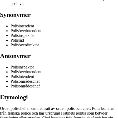
positivt.
Synonymer
Polisintendent
Polisöverintendent
Polisinspektör
Polisråd
Polisöverdirektör
Antonymer
Polisinspektör
Polisöverintendent
Polisintendent
Polisområdeschef
Polisområdeschef
Etymologi
Ordet polischef är sammansatt av orden polis och chef. Polis kommer
från franska police och har ursprung i latinets politia som betyder
förvaltning eller styrelse. Chef kommer från franska chef och har sitt