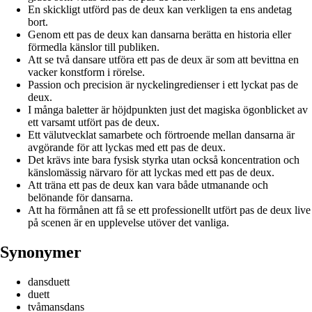
En skickligt utförd pas de deux kan verkligen ta ens andetag
bort.
Genom ett pas de deux kan dansarna berätta en historia eller
förmedla känslor till publiken.
Att se två dansare utföra ett pas de deux är som att bevittna en
vacker konstform i rörelse.
Passion och precision är nyckelingredienser i ett lyckat pas de
deux.
I många baletter är höjdpunkten just det magiska ögonblicket av
ett varsamt utfört pas de deux.
Ett välutvecklat samarbete och förtroende mellan dansarna är
avgörande för att lyckas med ett pas de deux.
Det krävs inte bara fysisk styrka utan också koncentration och
känslomässig närvaro för att lyckas med ett pas de deux.
Att träna ett pas de deux kan vara både utmanande och
belönande för dansarna.
Att ha förmånen att få se ett professionellt utfört pas de deux live
på scenen är en upplevelse utöver det vanliga.
Synonymer
dansduett
duett
tvåmansdans