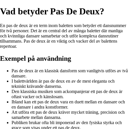
Vad betyder Pas De Deux?
En pas de deux är en term inom baletten som betyder ett dansnummer
för två personer. Det är en central del av många baletter där manliga
och kvinnliga dansare samarbetar och utför komplexa dansrutiner
tillsammans. Pas de deux är en viktig och vacker del av balettens
repertoar.
Exempel på användning
Pas de deux är en klassisk dansform som vanligtvis utförs av två
dansare.
I balettvärlden är pas de deux en av de mest eleganta och
tekniskt krävande danserna.
Den klassiska musiken som ackompanjerar ett pas de deux är
oftast vacker och känslosam.
Ibland kan ett pas de deux vara en duett mellan en dansare och
en dansare i andra konstformer.
Att utföra ett pas de deux kräver mycket träning, precision och
samarbete mellan dansarna.
Publiken brukar ofta bli imponerad av den fysiska styrka och
grace som visas under ett pas de deux.