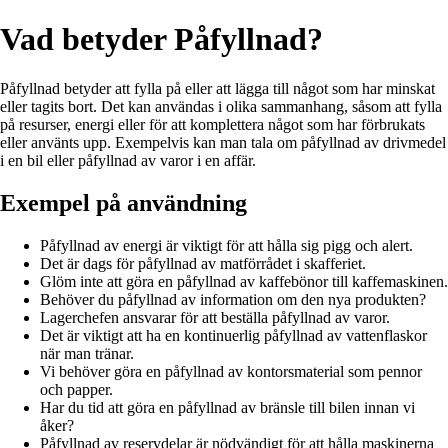
Vad betyder Påfyllnad?
Påfyllnad betyder att fylla på eller att lägga till något som har minskat
eller tagits bort. Det kan användas i olika sammanhang, såsom att fylla
på resurser, energi eller för att komplettera något som har förbrukats
eller använts upp. Exempelvis kan man tala om påfyllnad av drivmedel
i en bil eller påfyllnad av varor i en affär.
Exempel på användning
Påfyllnad av energi är viktigt för att hålla sig pigg och alert.
Det är dags för påfyllnad av matförrådet i skafferiet.
Glöm inte att göra en påfyllnad av kaffebönor till kaffemaskinen.
Behöver du påfyllnad av information om den nya produkten?
Lagerchefen ansvarar för att beställa påfyllnad av varor.
Det är viktigt att ha en kontinuerlig påfyllnad av vattenflaskor
när man tränar.
Vi behöver göra en påfyllnad av kontorsmaterial som pennor
och papper.
Har du tid att göra en påfyllnad av bränsle till bilen innan vi
åker?
Påfyllnad av reservdelar är nödvändigt för att hålla maskinerna