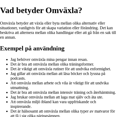
Vad betyder Omväxla?
Omväxla betyder att växla eller byta mellan olika alternativ eller
situationer, vanligtvis för att skapa variation eller förändring. Det kan
beskriva att alternera mellan olika handlingar eller att gå från en sak till
en annan.
Exempel på användning
Jag behöver omväxla mina pengar innan resan.
Det är bra att omväxla mellan olika träningsformer.
Det är viktigt att omväxla rutiner för att undvika enformighet.
Jag gillar att omväxla mellan att läsa böcker och lyssna på
podcasts.
Att omväxla mellan arbete och vila är viktigt för att undvika
utmattning.
Det är bra att omväxla mellan intensiv träning och återhämtning.
Jag brukar omväxla mellan att laga mat själv och äta ute.
Att omväxla miljö ibland kan vara uppfriskande och
inspirerande.
Det är hälsosamt att omväxla mellan olika typer av matvaror för
att få i sig olika näringsämnen.