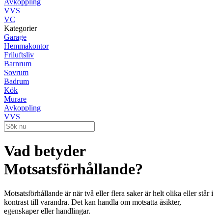
Avkoppling
VVS
VC
Kategorier
Garage
Hemmakontor
Friluftsliv
Barnrum
Sovrum
Badrum
Kök
Murare
Avkoppling
VVS
Vad betyder
Motsatsförhållande?
Motsatsförhållande är när två eller flera saker är helt olika eller står i
kontrast till varandra. Det kan handla om motsatta åsikter,
egenskaper eller handlingar.