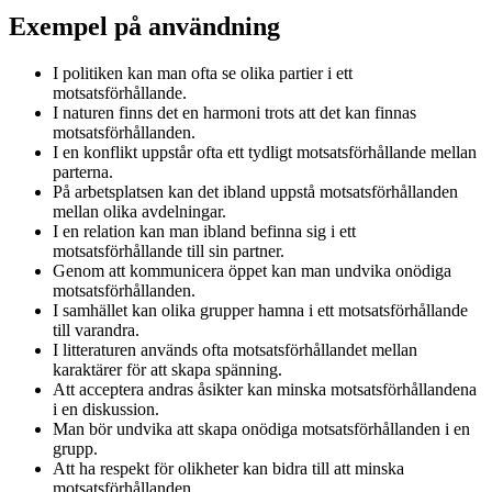
Exempel på användning
I politiken kan man ofta se olika partier i ett
motsatsförhållande.
I naturen finns det en harmoni trots att det kan finnas
motsatsförhållanden.
I en konflikt uppstår ofta ett tydligt motsatsförhållande mellan
parterna.
På arbetsplatsen kan det ibland uppstå motsatsförhållanden
mellan olika avdelningar.
I en relation kan man ibland befinna sig i ett
motsatsförhållande till sin partner.
Genom att kommunicera öppet kan man undvika onödiga
motsatsförhållanden.
I samhället kan olika grupper hamna i ett motsatsförhållande
till varandra.
I litteraturen används ofta motsatsförhållandet mellan
karaktärer för att skapa spänning.
Att acceptera andras åsikter kan minska motsatsförhållandena
i en diskussion.
Man bör undvika att skapa onödiga motsatsförhållanden i en
grupp.
Att ha respekt för olikheter kan bidra till att minska
motsatsförhållanden.