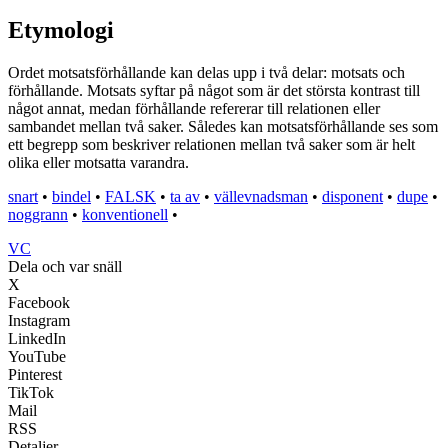
Etymologi
Ordet motsatsförhållande kan delas upp i två delar: motsats och
förhållande. Motsats syftar på något som är det största kontrast till
något annat, medan förhållande refererar till relationen eller
sambandet mellan två saker. Således kan motsatsförhållande ses som
ett begrepp som beskriver relationen mellan två saker som är helt
olika eller motsatta varandra.
snart
•
bindel
•
FALSK
•
ta av
•
vällevnadsman
•
disponent
•
dupe
•
noggrann
•
konventionell
•
VC
Dela och var snäll
X
Facebook
Instagram
LinkedIn
YouTube
Pinterest
TikTok
Mail
RSS
Detaljer