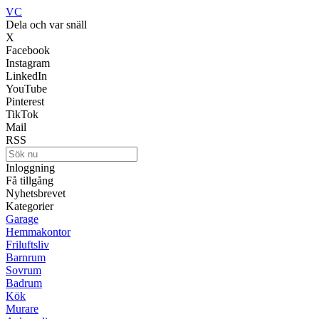
VC
Dela och var snäll
X
Facebook
Instagram
LinkedIn
YouTube
Pinterest
TikTok
Mail
RSS
Inloggning
Få tillgång
Nyhetsbrevet
Kategorier
Garage
Hemmakontor
Friluftsliv
Barnrum
Sovrum
Badrum
Kök
Murare