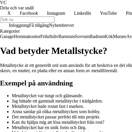
VC
Dela och var snäll
X
Facebook
Instagram
LinkedIn
YouTube
Pin
Inloggning
Få tillgång
Nyhetsbrevet
Kategorier
Garage
Hemmakontor
Friluftsliv
Barnrum
Sovrum
Badrum
Kök
Murare
Av
Vad betyder Metallstycke?
Metallstycke är ett generellt ord som används för att beskriva en del ell
skruv, en mutter, en platta eller en annan form av metallföremål.
Exempel på användning
Metallstycket var tungt och glänsande.
Jag hittade ett gammalt metallstycke i trädgården.
Metallstycket hade rostat fast i marken.
Anna samlar på olika metallstycken som hobby.
Det metallstycket passar perfekt till min projekt.
Kan du hjälpa mig att lösa metallstycket från rost?
Metallstycket har en unik form och färg.