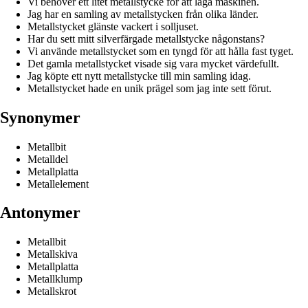
Vi behöver ett litet metallstycke för att laga maskinen.
Jag har en samling av metallstycken från olika länder.
Metallstycket glänste vackert i solljuset.
Har du sett mitt silverfärgade metallstycke någonstans?
Vi använde metallstycket som en tyngd för att hålla fast tyget.
Det gamla metallstycket visade sig vara mycket värdefullt.
Jag köpte ett nytt metallstycke till min samling idag.
Metallstycket hade en unik prägel som jag inte sett förut.
Synonymer
Metallbit
Metalldel
Metallplatta
Metallelement
Antonymer
Metallbit
Metallskiva
Metallplatta
Metallklump
Metallskrot