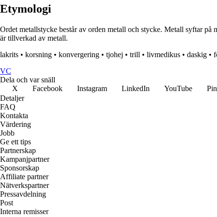
Etymologi
Ordet metallstycke består av orden metall och stycke. Metall syftar på ma
är tillverkad av metall.
lakrits
•
korsning
•
konvergering
•
tjohej
•
trill
•
livmedikus
•
daskig
•
f
VC
Dela och var snäll
X
Facebook
Instagram
LinkedIn
YouTube
Pin
Detaljer
FAQ
Kontakta
Värdering
Jobb
Ge ett tips
Partnerskap
Kampanjpartner
Sponsorskap
Affiliate partner
Nätverkspartner
Pressavdelning
Post
Interna remisser