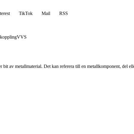
terest
TikTok
Mail
RSS
koppling
VVS
er bit av metallmaterial. Det kan referera till en metallkomponent, del el