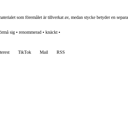
terialet som föremålet är tillverkat av, medan stycke betyder en separat 
örmå sig
•
renommerad
•
knäckt
•
terest
TikTok
Mail
RSS