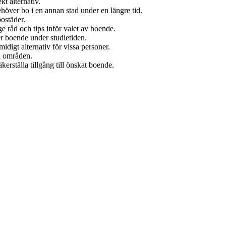
kt alternativ.
ehöver bo i en annan stad under en längre tid.
bostäder.
e råd och tips inför valet av boende.
er boende under studietiden.
midigt alternativ för vissa personer.
va områden.
kerställa tillgång till önskat boende.