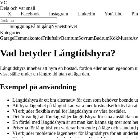
VC
Dela och var snäll
X
Facebook
Instagram
LinkedIn
YouTube
Pin
Inloggning
Få tillgång
Nyhetsbrevet
Kategorier
Garage
Hemmakontor
Friluftsliv
Barnrum
Sovrum
Badrum
Kök
Murare
Av
Vad betyder Långtidshyra?
Långtidshyra innebär att hyra en bostad, fordon eller annan egendom und
visst ställe under en längre tid utan att äga den.
Exempel på användning
Långtidshyra är ett bra alternativ för dem som behöver boende u
Att hyra lägenhet på långtid kan vara mer kostnadseffektivt än att
Vi erbjuder flexibla avtal för långtidshyra av våra bostäder.
Det är vanligt att företag väljer långtidshyra för sina anställda s
En fördel med långtidshyra är att man kan känna sig mer som hemm
Priserna för långtidshyra varierar beroende på läge och standard
Vi erbjuder möblerade lägenheter för långtidshyra för att underlät