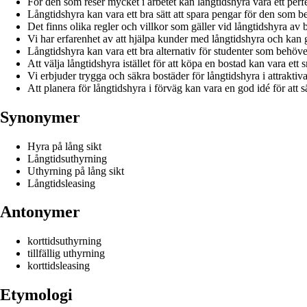
För den som reser mycket i arbetet kan långtidshyra vara ett perfe
Långtidshyra kan vara ett bra sätt att spara pengar för den som b
Det finns olika regler och villkor som gäller vid långtidshyra av 
Vi har erfarenhet av att hjälpa kunder med långtidshyra och kan g
Långtidshyra kan vara ett bra alternativ för studenter som behöv
Att välja långtidshyra istället för att köpa en bostad kan vara ett s
Vi erbjuder trygga och säkra bostäder för långtidshyra i attrakti
Att planera för långtidshyra i förväg kan vara en god idé för att sä
Synonymer
Hyra på lång sikt
Långtidsuthyrning
Uthyrning på lång sikt
Långtidsleasing
Antonymer
korttidsuthyrning
tillfällig uthyrning
korttidsleasing
Etymologi