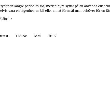
yder en längre period av tid, medan hyra syftar på att använda eller di
vis vara en lägenhet, en bil eller annat föremål man behöver för en län
-final
•
terest
TikTok
Mail
RSS