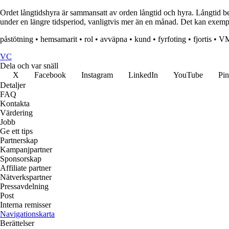
Ordet långtidshyra är sammansatt av orden långtid och hyra. Långtid bet
under en längre tidsperiod, vanligtvis mer än en månad. Det kan exempel
påstötning
•
hemsamarit
•
rol
•
avväpna
•
kund
•
fyrfoting
•
fjortis
•
VM
VC
Dela och var snäll
X
Facebook
Instagram
LinkedIn
YouTube
Pin
Detaljer
FAQ
Kontakta
Värdering
Jobb
Ge ett tips
Partnerskap
Kampanjpartner
Sponsorskap
Affiliate partner
Nätverkspartner
Pressavdelning
Post
Interna remisser
Navigationskarta
Berättelser