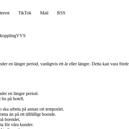
terest
TikTok
Mail
RSS
koppling
VVS
er en längre period, vanligtvis ett år eller längre. Detta kan vara för
nder en längre period.
 bo på hotell.
om ska arbeta på annan ort temporärt.
a än på ett tillfälligt boende.
 på boendet.
ta för våra kunder.