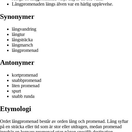
Långpromenaden längs älven var en härlig upplevelse.
Synonymer
långvandring
långtur
långsträcka
långmarsch
långpromenad
Antonymer
kortpromenad
snabbpromenad
liten promenad
spurt
snabb runda
Etymologi
Ordet långpromenad består av orden lång och promenad. Lång syftar
på en sträcka eller tid som är stor eller utdragen, medan promenad
innebär en lugnare promenad utan någon specifik destination.