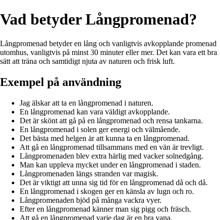
Vad betyder Långpromenad?
Långpromenad betyder en lång och vanligtvis avkopplande promenad
utomhus, vanligtvis på minst 30 minuter eller mer. Det kan vara ett bra
sätt att träna och samtidigt njuta av naturen och frisk luft.
Exempel på användning
Jag älskar att ta en långpromenad i naturen.
En långpromenad kan vara väldigt avkopplande.
Det är skönt att gå på en långpromenad och rensa tankarna.
En långpromenad i solen ger energi och välmående.
Det bästa med helgen är att kunna ta en långpromenad.
Att gå en långpromenad tillsammans med en vän är trevligt.
Långpromenaden blev extra härlig med vacker solnedgång.
Man kan uppleva mycket under en långpromenad i staden.
Långpromenaden längs stranden var magisk.
Det är viktigt att unna sig tid för en långpromenad då och då.
En långpromenad i skogen ger en känsla av lugn och ro.
Långpromenaden bjöd på många vackra vyer.
Efter en långpromenad känner man sig pigg och fräsch.
Att gå en långpromenad varje dag är en bra vana.