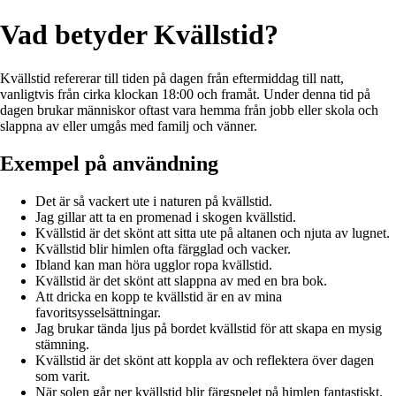
Vad betyder Kvällstid?
Kvällstid refererar till tiden på dagen från eftermiddag till natt,
vanligtvis från cirka klockan 18:00 och framåt. Under denna tid på
dagen brukar människor oftast vara hemma från jobb eller skola och
slappna av eller umgås med familj och vänner.
Exempel på användning
Det är så vackert ute i naturen på kvällstid.
Jag gillar att ta en promenad i skogen kvällstid.
Kvällstid är det skönt att sitta ute på altanen och njuta av lugnet.
Kvällstid blir himlen ofta färgglad och vacker.
Ibland kan man höra ugglor ropa kvällstid.
Kvällstid är det skönt att slappna av med en bra bok.
Att dricka en kopp te kvällstid är en av mina
favoritsysselsättningar.
Jag brukar tända ljus på bordet kvällstid för att skapa en mysig
stämning.
Kvällstid är det skönt att koppla av och reflektera över dagen
som varit.
När solen går ner kvällstid blir färgspelet på himlen fantastiskt.