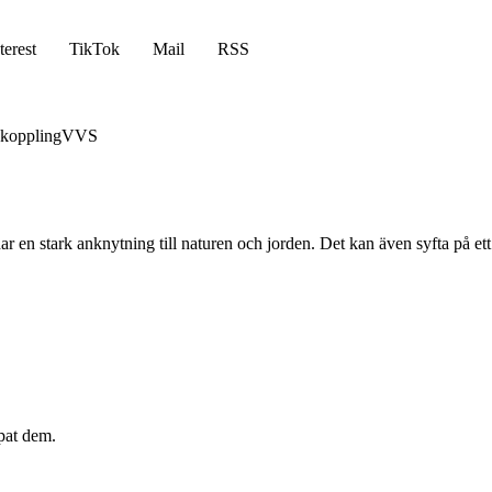
terest
TikTok
Mail
RSS
koppling
VVS
en stark anknytning till naturen och jorden. Det kan även syfta på ett l
pat dem.