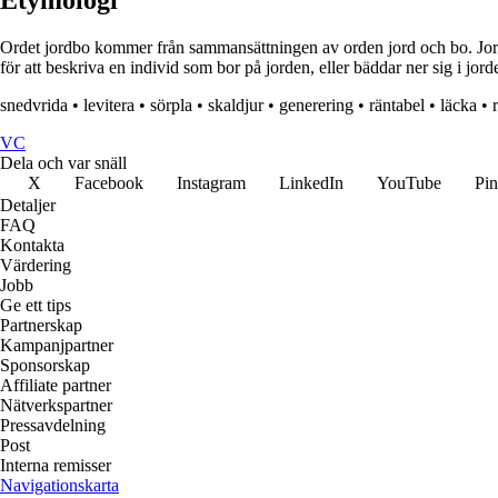
Etymologi
Ordet jordbo kommer från sammansättningen av orden jord och bo. Jord sy
för att beskriva en individ som bor på jorden, eller bäddar ner sig i jord
snedvrida
•
levitera
•
sörpla
•
skaldjur
•
generering
•
räntabel
•
läcka
•
VC
Dela och var snäll
X
Facebook
Instagram
LinkedIn
YouTube
Pin
Detaljer
FAQ
Kontakta
Värdering
Jobb
Ge ett tips
Partnerskap
Kampanjpartner
Sponsorskap
Affiliate partner
Nätverkspartner
Pressavdelning
Post
Interna remisser
Navigationskarta