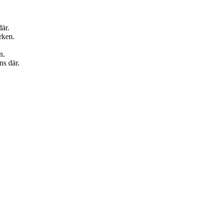
där.
rken.
n.
ns där.