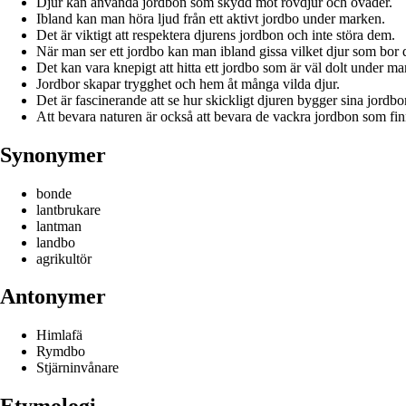
Djur kan använda jordbon som skydd mot rovdjur och oväder.
Ibland kan man höra ljud från ett aktivt jordbo under marken.
Det är viktigt att respektera djurens jordbon och inte störa dem.
När man ser ett jordbo kan man ibland gissa vilket djur som bor 
Det kan vara knepigt att hitta ett jordbo som är väl dolt under ma
Jordbor skapar trygghet och hem åt många vilda djur.
Det är fascinerande att se hur skickligt djuren bygger sina jordbo
Att bevara naturen är också att bevara de vackra jordbon som fin
Synonymer
bonde
lantbrukare
lantman
landbo
agrikultör
Antonymer
Himlafä
Rymdbo
Stjärninvånare