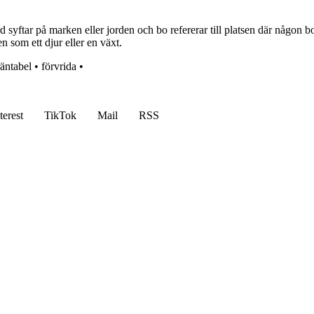
ftar på marken eller jorden och bo refererar till platsen där någon bor
en som ett djur eller en växt.
räntabel
•
förvrida
•
terest
TikTok
Mail
RSS