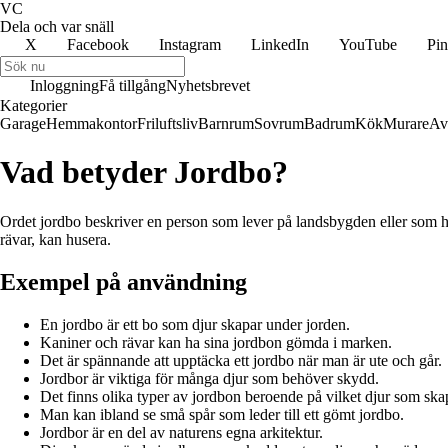
VC
Dela och var snäll
X
Facebook
Instagram
LinkedIn
YouTube
Pin
Inloggning
Få tillgång
Nyhetsbrevet
Kategorier
Garage
Hemmakontor
Friluftsliv
Barnrum
Sovrum
Badrum
Kök
Murare
Av
Vad betyder Jordbo?
Ordet jordbo beskriver en person som lever på landsbygden eller som har 
rävar, kan husera.
Exempel på användning
En jordbo är ett bo som djur skapar under jorden.
Kaniner och rävar kan ha sina jordbon gömda i marken.
Det är spännande att upptäcka ett jordbo när man är ute och går.
Jordbor är viktiga för många djur som behöver skydd.
Det finns olika typer av jordbon beroende på vilket djur som ska
Man kan ibland se små spår som leder till ett gömt jordbo.
Jordbor är en del av naturens egna arkitektur.