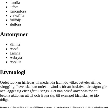
handla
utföra
genomföra
verkställa
fullfölja
slutföra
Antonymer
Stanna
Avstå
Lämna
Avbryta
Avsluta
Etymologi
Ordet ido kan härledas till medeltida latin ido vilket betyder gånge,
sänggång. I svenska kan ordet användas för att beskriva när någon går
och lägger sig eller går till sängs. Det kan också användas för att
betona aktionen att gå och lägga sig, till exempel Idag ska jag ido
tidigt.
fransa
•
framföda
•
avfälling
•
geo-
•
erövring
•
fixering
•
ih
•
obducent