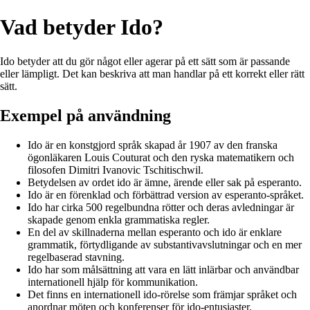
Vad betyder Ido?
Ido betyder att du gör något eller agerar på ett sätt som är passande
eller lämpligt. Det kan beskriva att man handlar på ett korrekt eller rätt
sätt.
Exempel på användning
Ido är en konstgjord språk skapad år 1907 av den franska
ögonläkaren Louis Couturat och den ryska matematikern och
filosofen Dimitri Ivanovic Tschitischwil.
Betydelsen av ordet ido är ämne, ärende eller sak på esperanto.
Ido är en förenklad och förbättrad version av esperanto-språket.
Ido har cirka 500 regelbundna rötter och deras avledningar är
skapade genom enkla grammatiska regler.
En del av skillnaderna mellan esperanto och ido är enklare
grammatik, förtydligande av substantivavslutningar och en mer
regelbaserad stavning.
Ido har som målsättning att vara en lätt inlärbar och användbar
internationell hjälp för kommunikation.
Det finns en internationell ido-rörelse som främjar språket och
anordnar möten och konferenser för ido-entusiaster.