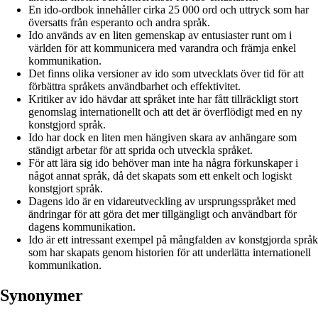
En ido-ordbok innehåller cirka 25 000 ord och uttryck som har
översatts från esperanto och andra språk.
Ido används av en liten gemenskap av entusiaster runt om i
världen för att kommunicera med varandra och främja enkel
kommunikation.
Det finns olika versioner av ido som utvecklats över tid för att
förbättra språkets användbarhet och effektivitet.
Kritiker av ido hävdar att språket inte har fått tillräckligt stort
genomslag internationellt och att det är överflödigt med en ny
konstgjord språk.
Ido har dock en liten men hängiven skara av anhängare som
ständigt arbetar för att sprida och utveckla språket.
För att lära sig ido behöver man inte ha några förkunskaper i
något annat språk, då det skapats som ett enkelt och logiskt
konstgjort språk.
Dagens ido är en vidareutveckling av ursprungsspråket med
ändringar för att göra det mer tillgängligt och användbart för
dagens kommunikation.
Ido är ett intressant exempel på mångfalden av konstgjorda språk
som har skapats genom historien för att underlätta internationell
kommunikation.
Synonymer