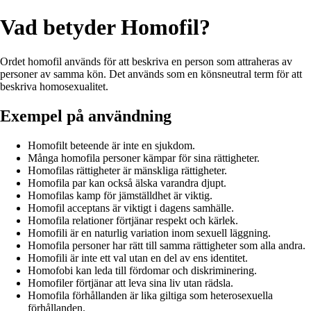
Vad betyder Homofil?
Ordet homofil används för att beskriva en person som attraheras av
personer av samma kön. Det används som en könsneutral term för att
beskriva homosexualitet.
Exempel på användning
Homofilt beteende är inte en sjukdom.
Många homofila personer kämpar för sina rättigheter.
Homofilas rättigheter är mänskliga rättigheter.
Homofila par kan också älska varandra djupt.
Homofilas kamp för jämställdhet är viktig.
Homofil acceptans är viktigt i dagens samhälle.
Homofila relationer förtjänar respekt och kärlek.
Homofili är en naturlig variation inom sexuell läggning.
Homofila personer har rätt till samma rättigheter som alla andra.
Homofili är inte ett val utan en del av ens identitet.
Homofobi kan leda till fördomar och diskriminering.
Homofiler förtjänar att leva sina liv utan rädsla.
Homofila förhållanden är lika giltiga som heterosexuella
förhållanden.