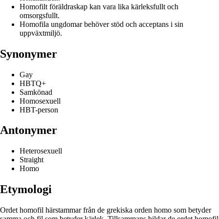
Homofilt föräldraskap kan vara lika kärleksfullt och
omsorgsfullt.
Homofila ungdomar behöver stöd och acceptans i sin
uppväxtmiljö.
Synonymer
Gay
HBTQ+
Samkönad
Homosexuell
HBT-person
Antonymer
Heterosexuell
Straight
Homo
Etymologi
Ordet homofil härstammar från de grekiska orden homo som betyder
samma och fil som betyder kärlek. Tillsammans bildar de ordet homofil