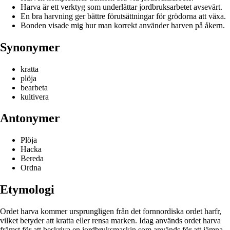
Harva är ett verktyg som underlättar jordbruksarbetet avsevärt.
En bra harvning ger bättre förutsättningar för grödorna att växa.
Bonden visade mig hur man korrekt använder harven på åkern.
Synonymer
kratta
plöja
bearbeta
kultivera
Antonymer
Plöja
Hacka
Bereda
Ordna
Etymologi
Ordet harva kommer ursprungligen från det fornnordiska ordet harfr,
vilket betyder att kratta eller rensa marken. Idag används ordet harva
främst för att beskriva en jordbruksmaskin som används för att jämna