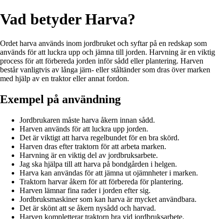
Vad betyder Harva?
Ordet harva används inom jordbruket och syftar på en redskap som
används för att luckra upp och jämna till jorden. Harvning är en viktig
process för att förbereda jorden inför sådd eller plantering. Harven
består vanligtvis av långa järn- eller ståltänder som dras över marken
med hjälp av en traktor eller annat fordon.
Exempel på användning
Jordbrukaren måste harva åkern innan sådd.
Harven används för att luckra upp jorden.
Det är viktigt att harva regelbundet för en bra skörd.
Harven dras efter traktorn för att arbeta marken.
Harvning är en viktig del av jordbruksarbete.
Jag ska hjälpa till att harva på bondgården i helgen.
Harva kan användas för att jämna ut ojämnheter i marken.
Traktorn harvar åkern för att förbereda för plantering.
Harven lämnar fina rader i jorden efter sig.
Jordbruksmaskiner som kan harva är mycket användbara.
Det är skönt att se åkern nysådd och harvad.
Harven kompletterar traktorn bra vid jordbruksarbete.