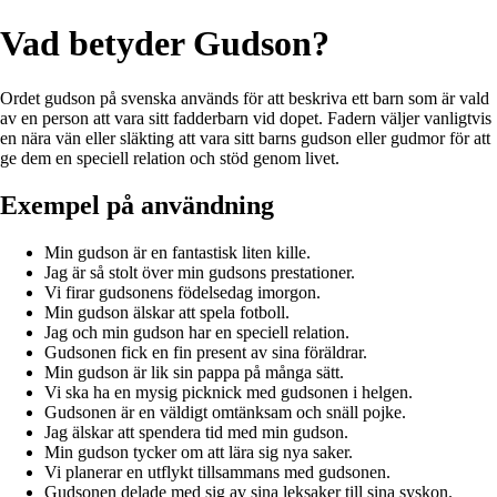
Vad betyder Gudson?
Ordet gudson på svenska används för att beskriva ett barn som är vald
av en person att vara sitt fadderbarn vid dopet. Fadern väljer vanligtvis
en nära vän eller släkting att vara sitt barns gudson eller gudmor för att
ge dem en speciell relation och stöd genom livet.
Exempel på användning
Min gudson är en fantastisk liten kille.
Jag är så stolt över min gudsons prestationer.
Vi firar gudsonens födelsedag imorgon.
Min gudson älskar att spela fotboll.
Jag och min gudson har en speciell relation.
Gudsonen fick en fin present av sina föräldrar.
Min gudson är lik sin pappa på många sätt.
Vi ska ha en mysig picknick med gudsonen i helgen.
Gudsonen är en väldigt omtänksam och snäll pojke.
Jag älskar att spendera tid med min gudson.
Min gudson tycker om att lära sig nya saker.
Vi planerar en utflykt tillsammans med gudsonen.
Gudsonen delade med sig av sina leksaker till sina syskon.