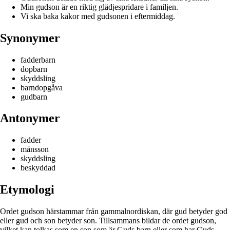
Min gudson är en riktig glädjespridare i familjen.
Vi ska baka kakor med gudsonen i eftermiddag.
Synonymer
fadderbarn
dopbarn
skyddsling
barndopgåva
gudbarn
Antonymer
fadder
månsson
skyddsling
beskyddad
Etymologi
Ordet gudson härstammar från gammalnordiskan, där gud betyder god
eller gud och son betyder son. Tillsammans bildar de ordet gudson,
vilket kan tolkas som en son som är Guds barn eller som har Guds