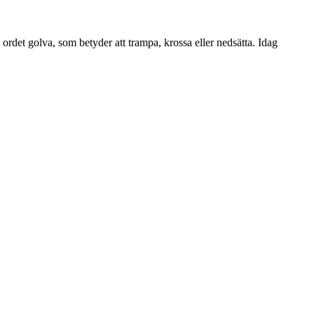
 ordet golva, som betyder att trampa, krossa eller nedsätta. Idag