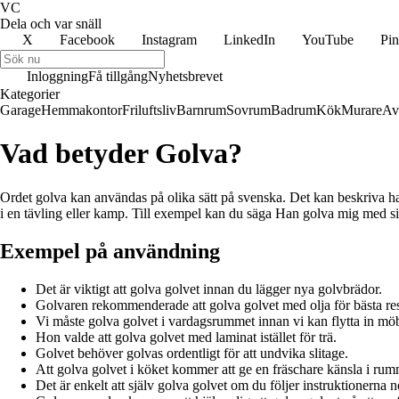
VC
Dela och var snäll
X
Facebook
Instagram
LinkedIn
YouTube
Pin
Inloggning
Få tillgång
Nyhetsbrevet
Kategorier
Garage
Hemmakontor
Friluftsliv
Barnrum
Sovrum
Badrum
Kök
Murare
Av
Vad betyder Golva?
Ordet golva kan användas på olika sätt på svenska. Det kan beskriva hand
i en tävling eller kamp. Till exempel kan du säga Han golva mig med sit
Exempel på användning
Det är viktigt att golva golvet innan du lägger nya golvbrädor.
Golvaren rekommenderade att golva golvet med olja för bästa res
Vi måste golva golvet i vardagsrummet innan vi kan flytta in mö
Hon valde att golva golvet med laminat istället för trä.
Golvet behöver golvas ordentligt för att undvika slitage.
Att golva golvet i köket kommer att ge en fräschare känsla i rum
Det är enkelt att själv golva golvet om du följer instruktionerna 