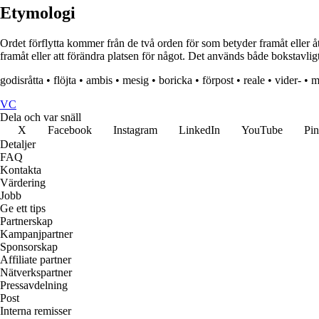
Etymologi
Ordet förflytta kommer från de två orden för som betyder framåt eller åt oc
framåt eller att förändra platsen för något. Det används både bokstavlig
godisråtta
•
flöjta
•
ambis
•
mesig
•
boricka
•
förpost
•
reale
•
vider-
•
m
VC
Dela och var snäll
X
Facebook
Instagram
LinkedIn
YouTube
Pin
Detaljer
FAQ
Kontakta
Värdering
Jobb
Ge ett tips
Partnerskap
Kampanjpartner
Sponsorskap
Affiliate partner
Nätverkspartner
Pressavdelning
Post
Interna remisser