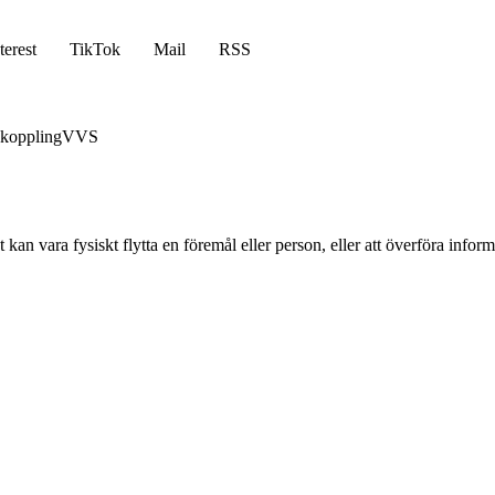
terest
TikTok
Mail
RSS
koppling
VVS
et kan vara fysiskt flytta en föremål eller person, eller att överföra inform
.