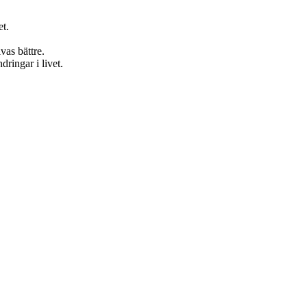
et.
ivas bättre.
ringar i livet.