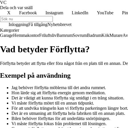
VC
Dela och var snäll
X
Facebook
Instagram
LinkedIn
YouTube
Pin
Inloggning
Få tillgång
Nyhetsbrevet
Kategorier
Garage
Hemmakontor
Friluftsliv
Barnrum
Sovrum
Badrum
Kök
Murare
Av
Vad betyder Förflytta?
Förflytta betyder att flytta eller föra något från en plats till en annan. D
Exempel på användning
Jag behöver förflytta möblerna till det andra rummet.
Hon lärde sig att förflytta energin genom meditation.
Det är viktigt att kunna förflytta sig smidigt i en trång situation.
Vi måste förflytta mötet till en annan tidpunkt.
För att undvika trängseln kan vi förflytta parkeringen längre bort
Det är en utmaning att förflytta hela fabriken till en annan plats.
Bilen behöver förflyttas för att underlätta snöröjningen.
Vi måste förflytta fokus från problemet till lösningen.