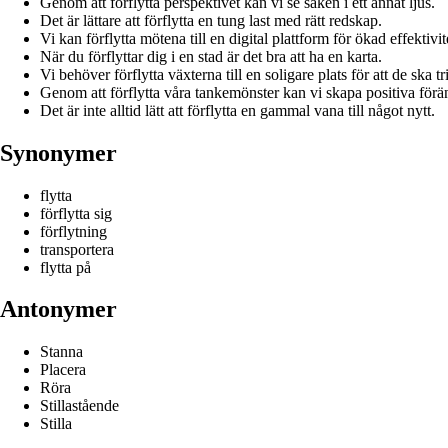
Genom att förflytta perspektivet kan vi se saken i ett annat ljus.
Det är lättare att förflytta en tung last med rätt redskap.
Vi kan förflytta mötena till en digital plattform för ökad effektivit
När du förflyttar dig i en stad är det bra att ha en karta.
Vi behöver förflytta växterna till en soligare plats för att de ska tr
Genom att förflytta våra tankemönster kan vi skapa positiva föränd
Det är inte alltid lätt att förflytta en gammal vana till något nytt.
Synonymer
flytta
förflytta sig
förflytning
transportera
flytta på
Antonymer
Stanna
Placera
Röra
Stillastående
Stilla