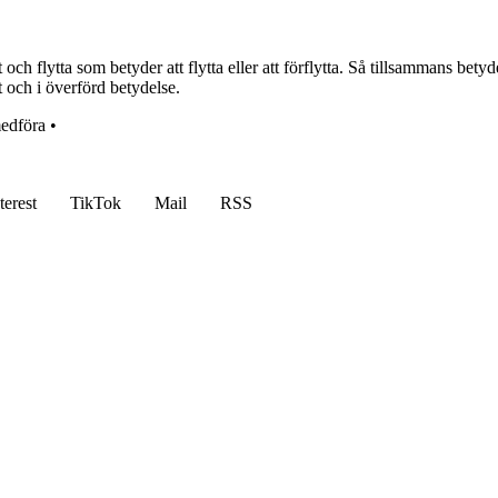
h flytta som betyder att flytta eller att förflytta. Så tillsammans betyder 
t och i överförd betydelse.
edföra
•
terest
TikTok
Mail
RSS