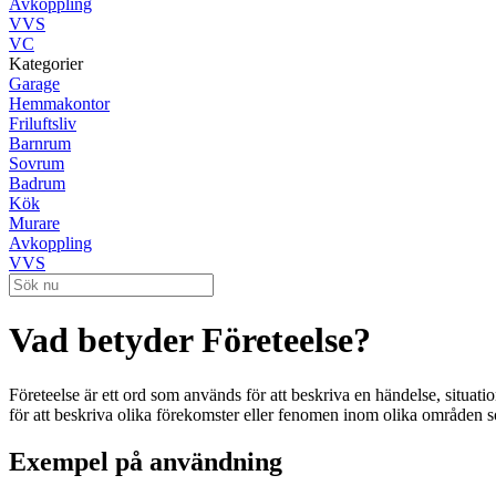
Avkoppling
VVS
VC
Kategorier
Garage
Hemmakontor
Friluftsliv
Barnrum
Sovrum
Badrum
Kök
Murare
Avkoppling
VVS
Vad betyder Företeelse?
Företeelse är ett ord som används för att beskriva en händelse, situati
för att beskriva olika förekomster eller fenomen inom olika områden so
Exempel på användning