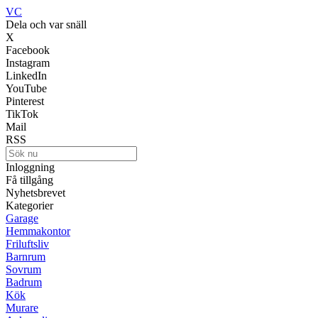
VC
Dela och var snäll
X
Facebook
Instagram
LinkedIn
YouTube
Pinterest
TikTok
Mail
RSS
Inloggning
Få tillgång
Nyhetsbrevet
Kategorier
Garage
Hemmakontor
Friluftsliv
Barnrum
Sovrum
Badrum
Kök
Murare