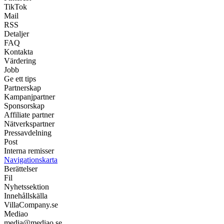
TikTok
Mail
RSS
Detaljer
FAQ
Kontakta
Värdering
Jobb
Ge ett tips
Partnerskap
Kampanjpartner
Sponsorskap
Affiliate partner
Nätverkspartner
Pressavdelning
Post
Interna remisser
Navigationskarta
Berättelser
Fil
Nyhetssektion
Innehållskälla
VillaCompany.se
Mediao
media@mediao.se