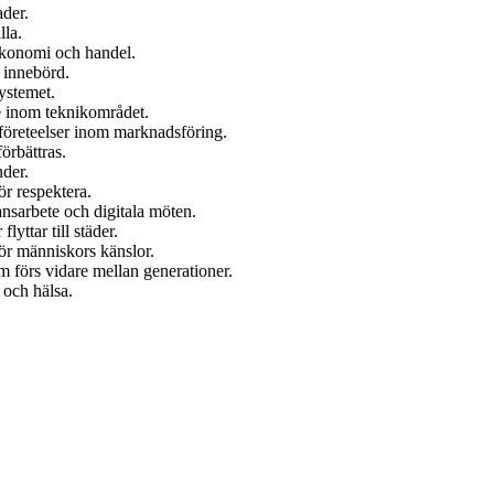
ader.
lla.
 ekonomi och handel.
e innebörd.
ystemet.
se inom teknikområdet.
företeelser inom marknadsföring.
örbättras.
nder.
ör respektera.
ansarbete och digitala möten.
yttar till städer.
rör människors känslor.
om förs vidare mellan generationer.
 och hälsa.