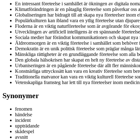
En intressant företeelse i samhället är ökningen av digitala nom
Klimatförändringen är en påtaglig företeelse som påverkar oss a
Globaliseringen har bidragit till att skapa nya företeelser inom
Populärkulturen kan ibland vara en ytlig företeelse utan djupar
Floderna är en viktig naturföreteelse som är avgörande för ekos
Utvecklingen av artificiell intelligens är en spännande företeel
Sociala medier har förändrat kommunikationen och skapat nya 
Äldreomsorgen är en viktig företeelse i samhället som behöver f
Demokratin är en unik politisk företeelse som präglar många lä
Mänskliga rättigheter är en grundläggande företeelse som alla b
Den globala hälsokrisen har skapat en helt ny företeelse av dist
Urbaniseringen är en pågående företeelse där allt fler människor fl
Konstnärliga uttryckssätt kan vara en kreativ företeelse som be
Traditionella matvanor kan vara en viktig kulturell företeelse s
Vetenskapliga framsteg har lett till nya företeelser inom medicin
Synonymer
fenomen
händelse
incident
uppträdande
skådespel
avsnitt