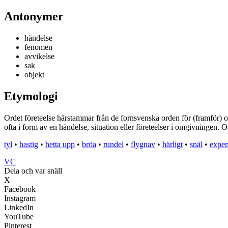
Antonymer
händelse
fenomen
avvikelse
sak
objekt
Etymologi
Ordet företeelse härstammar från de fornsvenska orden för (framför) o
ofta i form av en händelse, situation eller företeelser i omgivningen. 
tyl
•
hastig
•
hetta upp
•
bröa
•
rundel
•
flygnav
•
härligt
•
snäl
•
expen
VC
Dela och var snäll
X
Facebook
Instagram
LinkedIn
YouTube
Pinterest