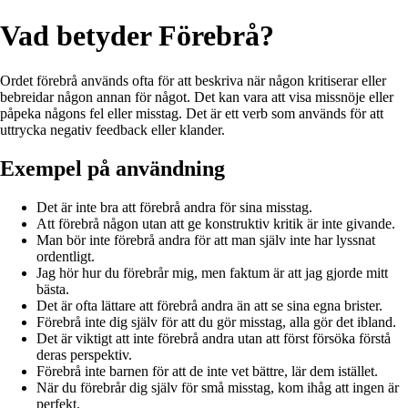
Vad betyder Förebrå?
Ordet förebrå används ofta för att beskriva när någon kritiserar eller
bebreidar någon annan för något. Det kan vara att visa missnöje eller
påpeka någons fel eller misstag. Det är ett verb som används för att
uttrycka negativ feedback eller klander.
Exempel på användning
Det är inte bra att förebrå andra för sina misstag.
Att förebrå någon utan att ge konstruktiv kritik är inte givande.
Man bör inte förebrå andra för att man själv inte har lyssnat
ordentligt.
Jag hör hur du förebrår mig, men faktum är att jag gjorde mitt
bästa.
Det är ofta lättare att förebrå andra än att se sina egna brister.
Förebrå inte dig själv för att du gör misstag, alla gör det ibland.
Det är viktigt att inte förebrå andra utan att först försöka förstå
deras perspektiv.
Förebrå inte barnen för att de inte vet bättre, lär dem istället.
När du förebrår dig själv för små misstag, kom ihåg att ingen är
perfekt.