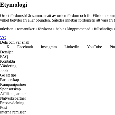
Etymologi
Ordet fördomsfri är sammansatt av orden fördom och fri. Fördom kommer
vilket betyder fri eller obunden. Således innebär fördomsfri att vara fri 
utledsen
•
romantiker
•
förskona
•
habit
•
långpromenad
•
fullständiga
VC
Dela och var snäll
X
Facebook
Instagram
LinkedIn
YouTube
Pin
Detaljer
FAQ
Kontakta
Värdering
Jobb
Ge ett tips
Partnerskap
Kampanjpartner
Sponsorskap
Affiliate partner
Nätverkspartner
Pressavdelning
Post
Interna remisser