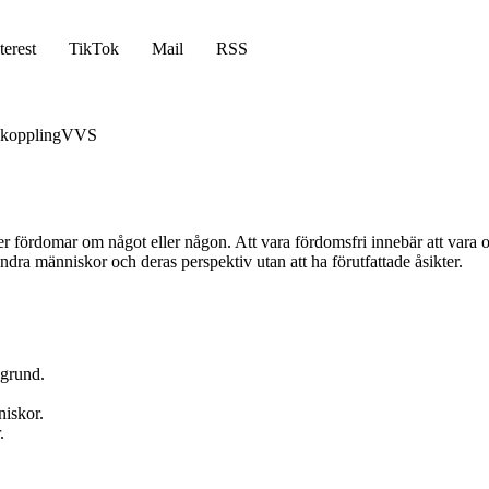
terest
TikTok
Mail
RSS
koppling
VVS
er fördomar om något eller någon. Att vara fördomsfri innebär att vara 
andra människor och deras perspektiv utan att ha förutfattade åsikter.
kgrund.
niskor.
.