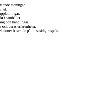
.
fattade meningar.
itet.
uppfattningar.
kt i samhället.
mang och handlingar.
a och deras erfarenheter.
lationer baserade på ömsesidig respekt.