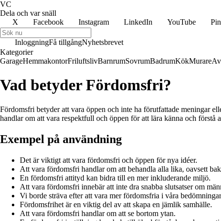
VC
Dela och var snäll
X
Facebook
Instagram
LinkedIn
YouTube
Pin
Inloggning
Få tillgång
Nyhetsbrevet
Kategorier
Garage
Hemmakontor
Friluftsliv
Barnrum
Sovrum
Badrum
Kök
Murare
Av
Vad betyder Fördomsfri?
Fördomsfri betyder att vara öppen och inte ha förutfattade meningar ell
handlar om att vara respektfull och öppen för att lära känna och förstå 
Exempel på användning
Det är viktigt att vara fördomsfri och öppen för nya idéer.
Att vara fördomsfri handlar om att behandla alla lika, oavsett ba
En fördomsfri attityd kan bidra till en mer inkluderande miljö.
Att vara fördomsfri innebär att inte dra snabba slutsatser om män
Vi borde sträva efter att vara mer fördomsfria i våra bedömningar
Fördomsfrihet är en viktig del av att skapa en jämlik samhälle.
Att vara fördomsfri handlar om att se bortom ytan.