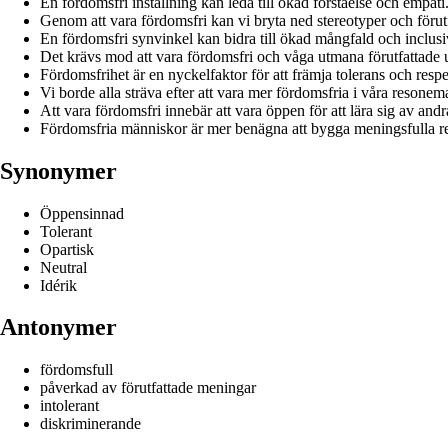
En fördomsfri inställning kan leda till ökad förståelse och empati
Genom att vara fördomsfri kan vi bryta ned stereotyper och förut
En fördomsfri synvinkel kan bidra till ökad mångfald och inclusiv
Det krävs mod att vara fördomsfri och våga utmana förutfattade 
Fördomsfrihet är en nyckelfaktor för att främja tolerans och respe
Vi borde alla sträva efter att vara mer fördomsfria i våra resone
Att vara fördomsfri innebär att vara öppen för att lära sig av andr
Fördomsfria människor är mer benägna att bygga meningsfulla re
Synonymer
Öppensinnad
Tolerant
Opartisk
Neutral
Idérik
Antonymer
fördomsfull
påverkad av förutfattade meningar
intolerant
diskriminerande