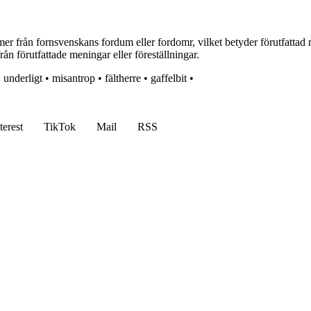
 från fornsvenskans fordum eller fordomr, vilket betyder förutfattad m
från förutfattade meningar eller föreställningar.
•
underligt
•
misantrop
•
fältherre
•
gaffelbit
•
terest
TikTok
Mail
RSS