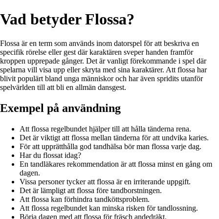
Vad betyder Flossa?
Flossa är en term som används inom datorspel för att beskriva en
specifik rörelse eller gest där karaktären sveper handen framför
kroppen upprepade gånger. Det är vanligt förekommande i spel där
spelarna vill visa upp eller skryta med sina karaktärer. Att flossa har
blivit populärt bland unga människor och har även spridits utanför
spelvärlden till att bli en allmän dansgest.
Exempel på användning
Att flossa regelbundet hjälper till att hålla tänderna rena.
Det är viktigt att flossa mellan tänderna för att undvika karies.
För att upprätthålla god tandhälsa bör man flossa varje dag.
Har du flossat idag?
En tandläkares rekommendation är att flossa minst en gång om
dagen.
Vissa personer tycker att flossa är en irriterande uppgift.
Det är lämpligt att flossa före tandborstningen.
Att flossa kan förhindra tandköttsproblem.
Att flossa regelbundet kan minska risken för tandlossning.
Börja dagen med att flossa för fräsch andedräkt.