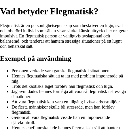
Vad betyder Flegmatisk?
Flegmatisk är en personlighetsegenskap som beskriver en lugn, sval
och oberörd individ som sällan visar starka känslouttryck eller reagerar
impulsivt. En flegmatisk person är vanligtvis avslappnad och
balanserad, och tenderar att hantera stressiga situationer på ett lugnt
och behärskat sätt.
Exempel på användning
Personen verkade vara ganska flegmatisk i situationen.
Hennes flegmatiska sätt att ta itu med problem imponerade på
mig.
Trots det kaotiska läget förblev han flegmatisk och lugn.
Jag avundades hennes förmåga att vara så flegmatisk i stressiga
situationer.
Att vara flegmatisk kan vara en tillgång i vissa arbetsmiljöer.
De flesta människor skulle bli stressade, men han förblev
flegmatisk.
Genom att vara flegmatisk visade han en imponerande
självkontroll.
Hennes chef uppskattade hennes flegmatiska sätt att hantera