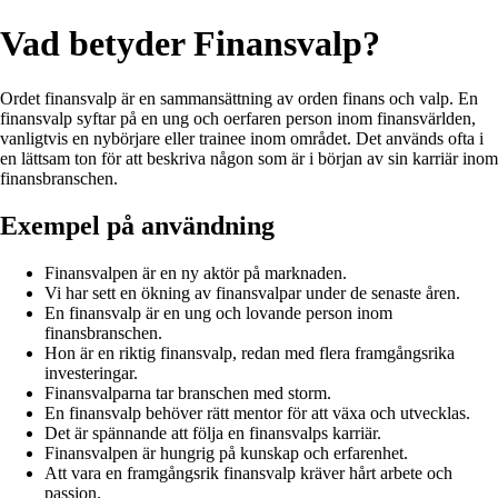
Vad betyder Finansvalp?
Ordet finansvalp är en sammansättning av orden finans och valp. En
finansvalp syftar på en ung och oerfaren person inom finansvärlden,
vanligtvis en nybörjare eller trainee inom området. Det används ofta i
en lättsam ton för att beskriva någon som är i början av sin karriär inom
finansbranschen.
Exempel på användning
Finansvalpen är en ny aktör på marknaden.
Vi har sett en ökning av finansvalpar under de senaste åren.
En finansvalp är en ung och lovande person inom
finansbranschen.
Hon är en riktig finansvalp, redan med flera framgångsrika
investeringar.
Finansvalparna tar branschen med storm.
En finansvalp behöver rätt mentor för att växa och utvecklas.
Det är spännande att följa en finansvalps karriär.
Finansvalpen är hungrig på kunskap och erfarenhet.
Att vara en framgångsrik finansvalp kräver hårt arbete och
passion.