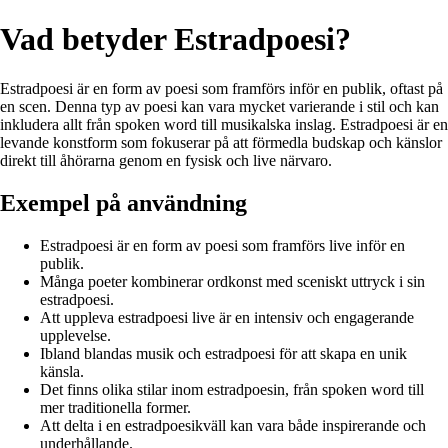
Vad betyder Estradpoesi?
Estradpoesi är en form av poesi som framförs inför en publik, oftast på
en scen. Denna typ av poesi kan vara mycket varierande i stil och kan
inkludera allt från spoken word till musikalska inslag. Estradpoesi är en
levande konstform som fokuserar på att förmedla budskap och känslor
direkt till åhörarna genom en fysisk och live närvaro.
Exempel på användning
Estradpoesi är en form av poesi som framförs live inför en
publik.
Många poeter kombinerar ordkonst med sceniskt uttryck i sin
estradpoesi.
Att uppleva estradpoesi live är en intensiv och engagerande
upplevelse.
Ibland blandas musik och estradpoesi för att skapa en unik
känsla.
Det finns olika stilar inom estradpoesin, från spoken word till
mer traditionella former.
Att delta i en estradpoesikväll kan vara både inspirerande och
underhållande.