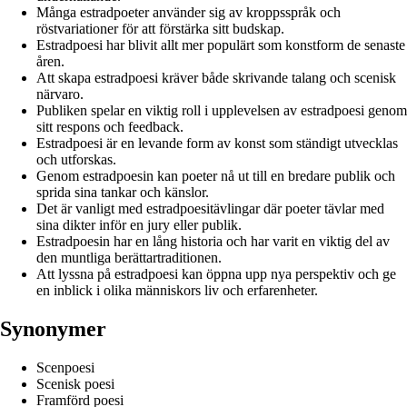
Många estradpoeter använder sig av kroppsspråk och
röstvariationer för att förstärka sitt budskap.
Estradpoesi har blivit allt mer populärt som konstform de senaste
åren.
Att skapa estradpoesi kräver både skrivande talang och scenisk
närvaro.
Publiken spelar en viktig roll i upplevelsen av estradpoesi genom
sitt respons och feedback.
Estradpoesi är en levande form av konst som ständigt utvecklas
och utforskas.
Genom estradpoesin kan poeter nå ut till en bredare publik och
sprida sina tankar och känslor.
Det är vanligt med estradpoesitävlingar där poeter tävlar med
sina dikter inför en jury eller publik.
Estradpoesin har en lång historia och har varit en viktig del av
den muntliga berättartraditionen.
Att lyssna på estradpoesi kan öppna upp nya perspektiv och ge
en inblick i olika människors liv och erfarenheter.
Synonymer
Scenpoesi
Scenisk poesi
Framförd poesi