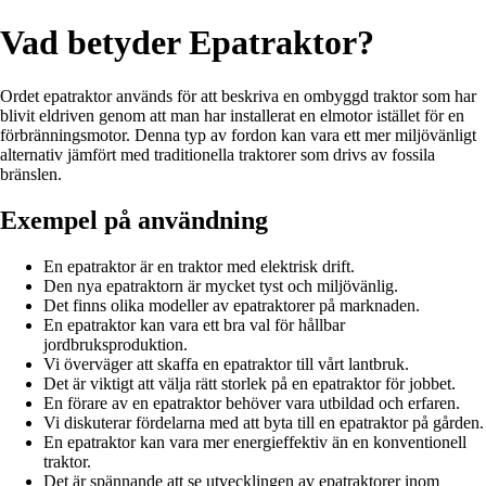
Vad betyder Epatraktor?
Ordet epatraktor används för att beskriva en ombyggd traktor som har
blivit eldriven genom att man har installerat en elmotor istället för en
förbränningsmotor. Denna typ av fordon kan vara ett mer miljövänligt
alternativ jämfört med traditionella traktorer som drivs av fossila
bränslen.
Exempel på användning
En epatraktor är en traktor med elektrisk drift.
Den nya epatraktorn är mycket tyst och miljövänlig.
Det finns olika modeller av epatraktorer på marknaden.
En epatraktor kan vara ett bra val för hållbar
jordbruksproduktion.
Vi överväger att skaffa en epatraktor till vårt lantbruk.
Det är viktigt att välja rätt storlek på en epatraktor för jobbet.
En förare av en epatraktor behöver vara utbildad och erfaren.
Vi diskuterar fördelarna med att byta till en epatraktor på gården.
En epatraktor kan vara mer energieffektiv än en konventionell
traktor.
Det är spännande att se utvecklingen av epatraktorer inom