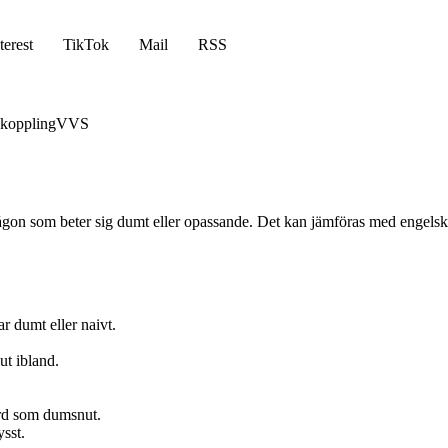
terest
TikTok
Mail
RSS
koppling
VVS
gon som beter sig dumt eller opassande. Det kan jämföras med engelskan
r dumt eller naivt.
ut ibland.
 ord som dumsnut.
ysst.