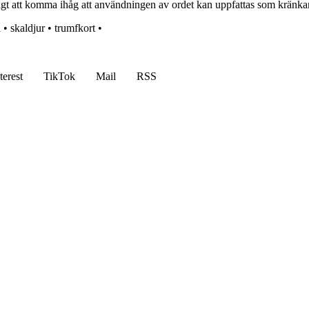
ktigt att komma ihåg att användningen av ordet kan uppfattas som kränka
å
•
skaldjur
•
trumfkort
•
terest
TikTok
Mail
RSS