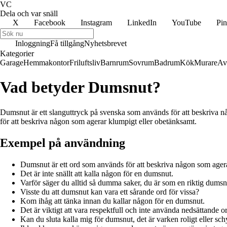
VC
Dela och var snäll
X
Facebook
Instagram
LinkedIn
YouTube
Pin
Inloggning
Få tillgång
Nyhetsbrevet
Kategorier
Garage
Hemmakontor
Friluftsliv
Barnrum
Sovrum
Badrum
Kök
Murare
Av
Vad betyder Dumsnut?
Dumsnut är ett slanguttryck på svenska som används för att beskriva nå
för att beskriva någon som agerar klumpigt eller obetänksamt.
Exempel på användning
Dumsnut är ett ord som används för att beskriva någon som agera
Det är inte snällt att kalla någon för en dumsnut.
Varför säger du alltid så dumma saker, du är som en riktig dumsn
Visste du att dumsnut kan vara ett sårande ord för vissa?
Kom ihåg att tänka innan du kallar någon för en dumsnut.
Det är viktigt att vara respektfull och inte använda nedsättande
Kan du sluta kalla mig för dumsnut, det är varken roligt eller sch