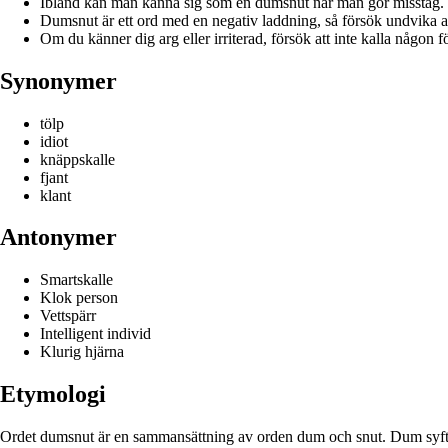
Ibland kan man känna sig som en dumsnut när man gör misstag.
Dumsnut är ett ord med en negativ laddning, så försök undvika a
Om du känner dig arg eller irriterad, försök att inte kalla någon 
Synonymer
tölp
idiot
knäppskalle
fjant
klant
Antonymer
Smartskalle
Klok person
Vettspärr
Intelligent individ
Klurig hjärna
Etymologi
Ordet dumsnut är en sammansättning av orden dum och snut. Dum syftar 