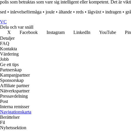
polis som betraktas som vare sig intelligent eller kompetent. Det är vi
sed
•
inlevelseförmåga
•
joule
•
ältande
•
reds
•
lågväxt
•
indragen
•
gr
VC
Dela och var snäll
X
Facebook
Instagram
LinkedIn
YouTube
Pin
Detaljer
FAQ
Kontakta
Värdering
Jobb
Ge ett tips
Partnerskap
Kampanjpartner
Sponsorskap
Affiliate partner
Nätverkspartner
Pressavdelning
Post
Interna remisser
Navigationskarta
Berättelser
Fil
Nyhetssektion