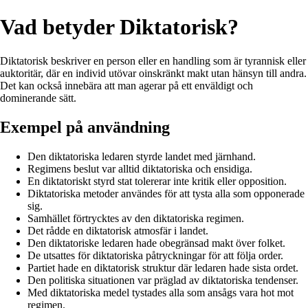
Vad betyder Diktatorisk?
Diktatorisk beskriver en person eller en handling som är tyrannisk eller
auktoritär, där en individ utövar oinskränkt makt utan hänsyn till andra.
Det kan också innebära att man agerar på ett enväldigt och
dominerande sätt.
Exempel på användning
Den diktatoriska ledaren styrde landet med järnhand.
Regimens beslut var alltid diktatoriska och ensidiga.
En diktatoriskt styrd stat tolererar inte kritik eller opposition.
Diktatoriska metoder användes för att tysta alla som opponerade
sig.
Samhället förtrycktes av den diktatoriska regimen.
Det rådde en diktatorisk atmosfär i landet.
Den diktatoriske ledaren hade obegränsad makt över folket.
De utsattes för diktatoriska påtryckningar för att följa order.
Partiet hade en diktatorisk struktur där ledaren hade sista ordet.
Den politiska situationen var präglad av diktatoriska tendenser.
Med diktatoriska medel tystades alla som ansågs vara hot mot
regimen.