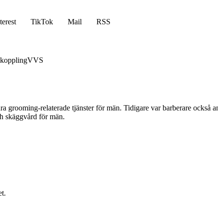
terest
TikTok
Mail
RSS
koppling
VVS
ra grooming-relaterade tjänster för män. Tidigare var barberare också a
och skäggvård för män.
t.