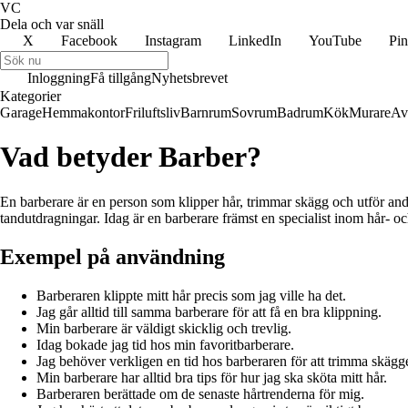
VC
Dela och var snäll
X
Facebook
Instagram
LinkedIn
YouTube
Pin
Inloggning
Få tillgång
Nyhetsbrevet
Kategorier
Garage
Hemmakontor
Friluftsliv
Barnrum
Sovrum
Badrum
Kök
Murare
Av
Vad betyder Barber?
En barberare är en person som klipper hår, trimmar skägg och utför and
tandutdragningar. Idag är en barberare främst en specialist inom hår- 
Exempel på användning
Barberaren klippte mitt hår precis som jag ville ha det.
Jag går alltid till samma barberare för att få en bra klippning.
Min barberare är väldigt skicklig och trevlig.
Idag bokade jag tid hos min favoritbarberare.
Jag behöver verkligen en tid hos barberaren för att trimma skägge
Min barberare har alltid bra tips för hur jag ska sköta mitt hår.
Barberaren berättade om de senaste hårtrenderna för mig.