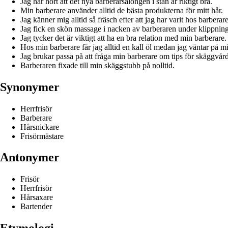
Jag har hört att det nya barberarsalongen i stan är riktigt bra.
Min barberare använder alltid de bästa produkterna för mitt hår.
Jag känner mig alltid så fräsch efter att jag har varit hos barberar
Jag fick en skön massage i nacken av barberaren under klippnin
Jag tycker det är viktigt att ha en bra relation med min barberare.
Hos min barberare får jag alltid en kall öl medan jag väntar på mi
Jag brukar passa på att fråga min barberare om tips för skäggvård
Barberaren fixade till min skäggstubb på nolltid.
Synonymer
Herrfrisör
Barberare
Hårsnickare
Frisörmästare
Antonymer
Frisör
Herrfrisör
Hårsaxare
Bartender