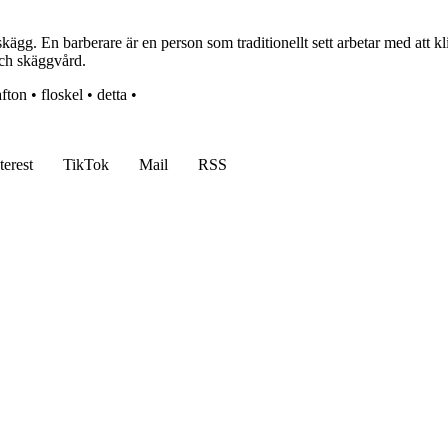
kägg. En barberare är en person som traditionellt sett arbetar med att 
och skäggvård.
afton
•
floskel
•
detta
•
terest
TikTok
Mail
RSS