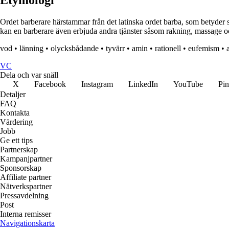
Etymologi
Ordet barberare härstammar från det latinska ordet barba, som betyder s
kan en barberare även erbjuda andra tjänster såsom rakning, massage 
vod
•
länning
•
olycksbådande
•
tyvärr
•
amin
•
rationell
•
eufemism
•
VC
Dela och var snäll
X
Facebook
Instagram
LinkedIn
YouTube
Pin
Detaljer
FAQ
Kontakta
Värdering
Jobb
Ge ett tips
Partnerskap
Kampanjpartner
Sponsorskap
Affiliate partner
Nätverkspartner
Pressavdelning
Post
Interna remisser
Navigationskarta