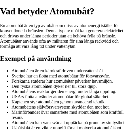
Vad betyder Atomubåt?
En atomubåt är en typ av ubåt som drivs av atomenergi istället för
konventionella bränslen. Denna typ av ubåt kan generera elektricitet
och drivas under långa perioder utan att behöva fylla på bränsle.
Atomubåtar används ofta av militären för sina långa räckvidd och
förmåga att vara lång tid under vattenytan.
Exempel på användning
Atomubåten är en kärnkraftdriven undervattensbåt.
Sverige har en flotta med atomubåtar för försvarssyfte.
Forskarna studerar hur atomubåtar påverkar havsmiljön.
Den ryska atomubåten dyker ner till stora djup.
Atomubåtens reaktor ger den energi under långa uppdrag.
USA:s flotta använder atomubåtar för global säkerhet.
Kaptenen styr atomubåten genom avancerad teknik.
Atomubåtens självförsvarsystem skyddar den mot hot.
Marinförbandet övar samarbete med atomubåten som kraftfull
resurs.
Atomubåten kan vara svår att upptäcka på grund av sin tysthet.
U-båtsjakt är en viktig uppgift för att motverka atomubåtshot.