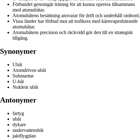
Förbandet genomgår träning för att kunna operera tillsammans
med atomubåtar.
Atomubåtens besättning ansvarar för drift och underhåll ombord.
Vissa länder har förbud mot att trafikera med kärnvapenbärande
atomubåtar.
Atomubåtens precision och räckvidd gör den till en strategisk
tillgång.
Synonymer
Ubåt
Atomdriven ubåt
Submarine
U-båt
Nukleär ubåt
Antonymer
fartyg
ubåt
dykare
undervattensbåt
jaktflygplan