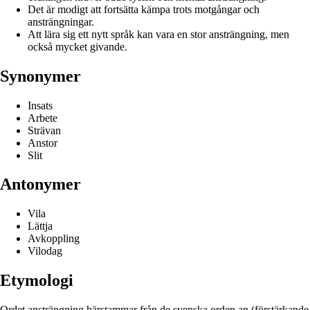
Det är modigt att fortsätta kämpa trots motgångar och
ansträngningar.
Att lära sig ett nytt språk kan vara en stor ansträngning, men
också mycket givande.
Synonymer
Insats
Arbete
Strävan
Anstor
Slit
Antonymer
Vila
Lättja
Avkoppling
Vilodag
Etymologi
Ordet ansträngning härstammar från de svenska orden an (förstärkande