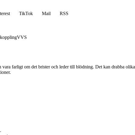
terest
TikTok
Mail
RSS
koppling
VVS
vara farligt om det brister och leder till blödning. Det kan drabba olika
ioner.
.