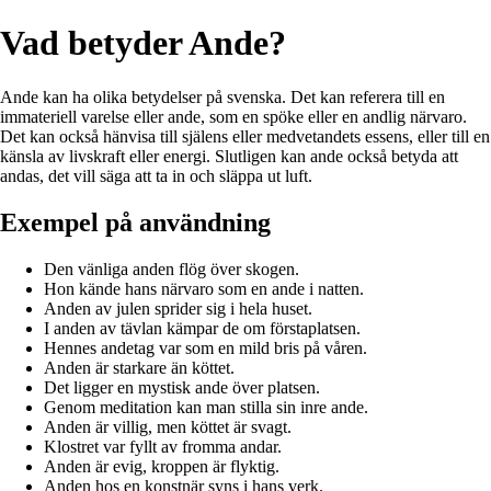
Vad betyder Ande?
Ande kan ha olika betydelser på svenska. Det kan referera till en
immateriell varelse eller ande, som en spöke eller en andlig närvaro.
Det kan också hänvisa till själens eller medvetandets essens, eller till en
känsla av livskraft eller energi. Slutligen kan ande också betyda att
andas, det vill säga att ta in och släppa ut luft.
Exempel på användning
Den vänliga anden flög över skogen.
Hon kände hans närvaro som en ande i natten.
Anden av julen sprider sig i hela huset.
I anden av tävlan kämpar de om förstaplatsen.
Hennes andetag var som en mild bris på våren.
Anden är starkare än köttet.
Det ligger en mystisk ande över platsen.
Genom meditation kan man stilla sin inre ande.
Anden är villig, men köttet är svagt.
Klostret var fyllt av fromma andar.
Anden är evig, kroppen är flyktig.
Anden hos en konstnär syns i hans verk.