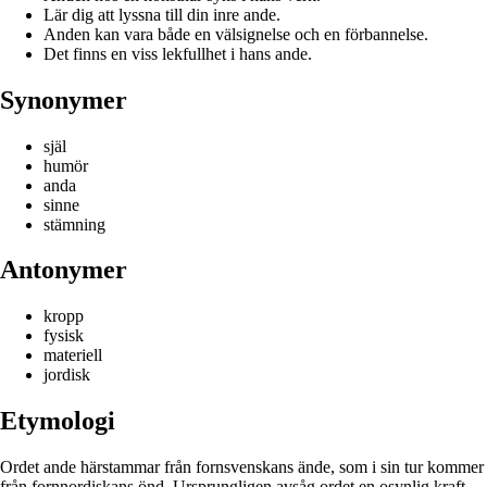
Lär dig att lyssna till din inre ande.
Anden kan vara både en välsignelse och en förbannelse.
Det finns en viss lekfullhet i hans ande.
Synonymer
själ
humör
anda
sinne
stämning
Antonymer
kropp
fysisk
materiell
jordisk
Etymologi
Ordet ande härstammar från fornsvenskans ände, som i sin tur kommer
från fornnordiskans önd. Ursprungligen avsåg ordet en osynlig kraft