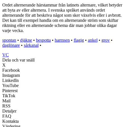
Ordet alternerande härstammar från latinets alternare, vilket betyder
att byta av eller alternera. I svenska språket används ordet
alternerande för att beskriva något som sker växelvis eller i avbrott.
Det kan till exempel handla om en alternerande ström som skiftar
riktning eller en alternerande schema där man jobbar olika dagar
varje vecka.
spontan
•
djäkne
•
bespotta
•
harmsen
•
flagig
•
ankel
•
grov
•
daglönare
•
sårkanal
•
VC
Dela och var snäll
X
Facebook
Instagram
LinkedIn
YouTube
Pinterest
TikTok
Mail
RSS
Detaljer
FAQ
Kontakta
Värdering