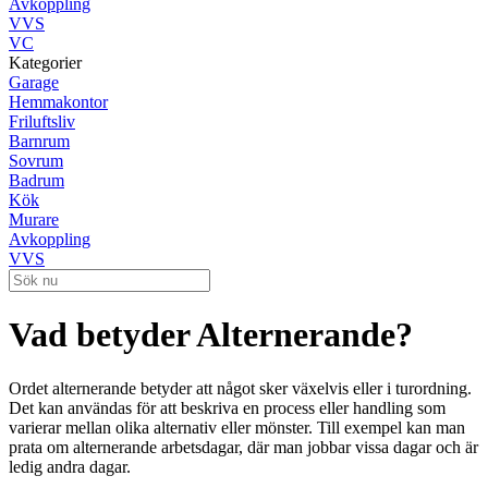
Avkoppling
VVS
VC
Kategorier
Garage
Hemmakontor
Friluftsliv
Barnrum
Sovrum
Badrum
Kök
Murare
Avkoppling
VVS
Vad betyder Alternerande?
Ordet alternerande betyder att något sker växelvis eller i turordning.
Det kan användas för att beskriva en process eller handling som
varierar mellan olika alternativ eller mönster. Till exempel kan man
prata om alternerande arbetsdagar, där man jobbar vissa dagar och är
ledig andra dagar.