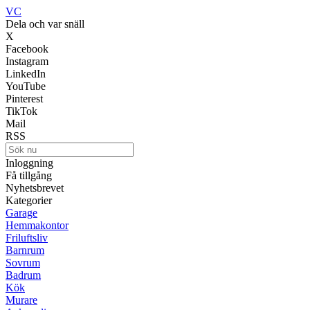
VC
Dela och var snäll
X
Facebook
Instagram
LinkedIn
YouTube
Pinterest
TikTok
Mail
RSS
Inloggning
Få tillgång
Nyhetsbrevet
Kategorier
Garage
Hemmakontor
Friluftsliv
Barnrum
Sovrum
Badrum
Kök
Murare