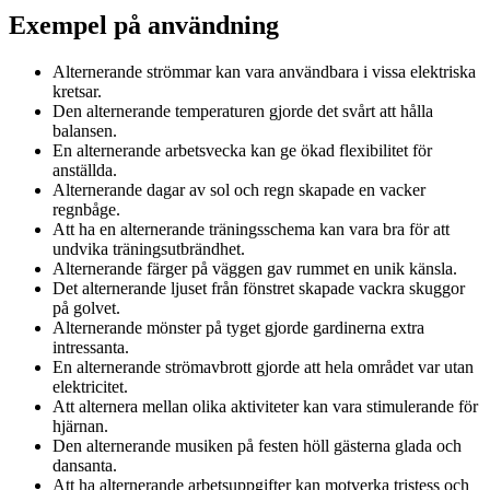
Exempel på användning
Alternerande strömmar kan vara användbara i vissa elektriska
kretsar.
Den alternerande temperaturen gjorde det svårt att hålla
balansen.
En alternerande arbetsvecka kan ge ökad flexibilitet för
anställda.
Alternerande dagar av sol och regn skapade en vacker
regnbåge.
Att ha en alternerande träningsschema kan vara bra för att
undvika träningsutbrändhet.
Alternerande färger på väggen gav rummet en unik känsla.
Det alternerande ljuset från fönstret skapade vackra skuggor
på golvet.
Alternerande mönster på tyget gjorde gardinerna extra
intressanta.
En alternerande strömavbrott gjorde att hela området var utan
elektricitet.
Att alternera mellan olika aktiviteter kan vara stimulerande för
hjärnan.
Den alternerande musiken på festen höll gästerna glada och
dansanta.
Att ha alternerande arbetsuppgifter kan motverka tristess och