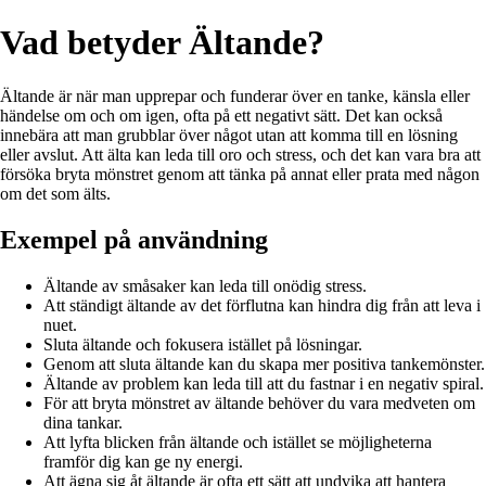
Vad betyder Ältande?
Ältande är när man upprepar och funderar över en tanke, känsla eller
händelse om och om igen, ofta på ett negativt sätt. Det kan också
innebära att man grubblar över något utan att komma till en lösning
eller avslut. Att älta kan leda till oro och stress, och det kan vara bra att
försöka bryta mönstret genom att tänka på annat eller prata med någon
om det som älts.
Exempel på användning
Ältande av småsaker kan leda till onödig stress.
Att ständigt ältande av det förflutna kan hindra dig från att leva i
nuet.
Sluta ältande och fokusera istället på lösningar.
Genom att sluta ältande kan du skapa mer positiva tankemönster.
Ältande av problem kan leda till att du fastnar i en negativ spiral.
För att bryta mönstret av ältande behöver du vara medveten om
dina tankar.
Att lyfta blicken från ältande och istället se möjligheterna
framför dig kan ge ny energi.
Att ägna sig åt ältande är ofta ett sätt att undvika att hantera