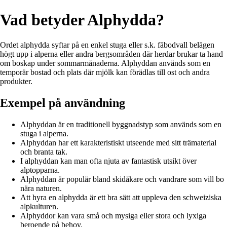
Vad betyder Alphydda?
Ordet alphydda syftar på en enkel stuga eller s.k. fäbodvall belägen
högt upp i alperna eller andra bergsområden där herdar brukar ta hand
om boskap under sommarmånaderna. Alphyddan används som en
temporär bostad och plats där mjölk kan förädlas till ost och andra
produkter.
Exempel på användning
Alphyddan är en traditionell byggnadstyp som används som en
stuga i alperna.
Alphyddan har ett karakteristiskt utseende med sitt trämaterial
och branta tak.
I alphyddan kan man ofta njuta av fantastisk utsikt över
alptopparna.
Alphyddan är populär bland skidåkare och vandrare som vill bo
nära naturen.
Att hyra en alphydda är ett bra sätt att uppleva den schweiziska
alpkulturen.
Alphyddor kan vara små och mysiga eller stora och lyxiga
beroende på behov.