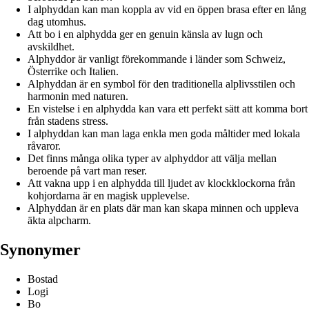
I alphyddan kan man koppla av vid en öppen brasa efter en lång
dag utomhus.
Att bo i en alphydda ger en genuin känsla av lugn och
avskildhet.
Alphyddor är vanligt förekommande i länder som Schweiz,
Österrike och Italien.
Alphyddan är en symbol för den traditionella alplivsstilen och
harmonin med naturen.
En vistelse i en alphydda kan vara ett perfekt sätt att komma bort
från stadens stress.
I alphyddan kan man laga enkla men goda måltider med lokala
råvaror.
Det finns många olika typer av alphyddor att välja mellan
beroende på vart man reser.
Att vakna upp i en alphydda till ljudet av klockklockorna från
kohjordarna är en magisk upplevelse.
Alphyddan är en plats där man kan skapa minnen och uppleva
äkta alpcharm.
Synonymer
Bostad
Logi
Bo